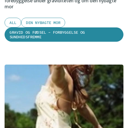
forebyggelse under graviditeten og om den nybagte
mor
ALL
DEN NYBAGTE MOR
GRAVID OG FØDSEL - FORBYGGELSE OG
SUNDHEDSFREMME