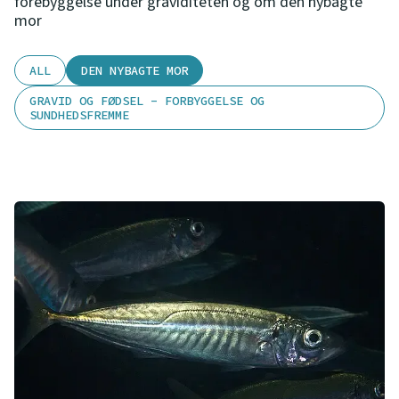
forebyggelse under graviditeten og om den nybagte
mor
ALL
DEN NYBAGTE MOR
GRAVID OG FØDSEL - FORBYGGELSE OG
SUNDHEDSFREMME