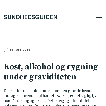
SUNDHEDSGUIDEN
Men
10 Jun 2010
Kost, alkohol og rygning
under graviditeten
Da en stor del af den føde, som den gravide kvinde
indtager, anvendes til barnets vækst, er det vigtigt, at
hun får den rigtige kost. Det er vigtigt, for at det
voksende foster får de mineraler, proteiner og energi,