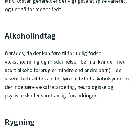
Mht. kosten generelt er det vigtigste at spise varieret,
og undgå for meget fedt.
Alkoholindtag
frarådes, da det kan føre til for tidlig fødsel,
væksthæmning og misdannelser (børn af kvinder med
stort alkoholforbrug er mindre end andre børn). I de
sværeste tifælde kan det føre til føtalt alkoholsyndrom,
der indebære vækstretardering, neurologiske og
psykiske skader samt ansigtforandringer.
Rygning