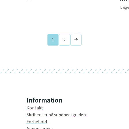
Læg
1
2
Next page
Information
Kontakt
Skribenter på sundhedsguiden
Forbehold
Annoncering