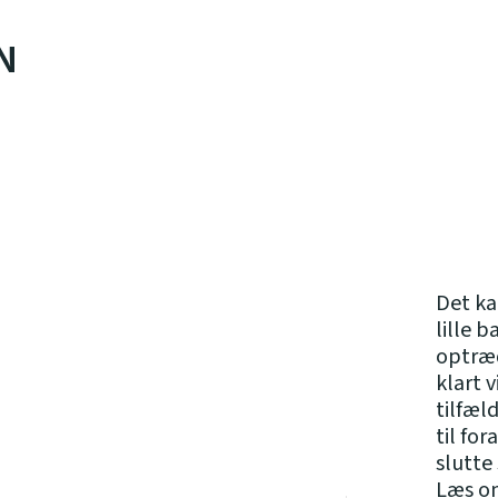
N
Det ka
lille 
optræ
klart v
tilfæl
til fo
slutte 
Læs o