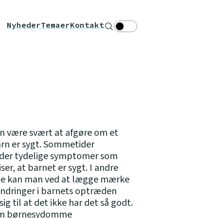
Nyheder
Temaer
Kontakt
Søg
Theme toggle
n være svært at afgøre om et
barn er sygt. Sommetider
der tydelige symptomer som
iser, at barnet er sygt. I andre
de kan man ved at lægge mærke
randringer i barnets optræden
sig til at det ikke har det så godt.
m børnesydomme