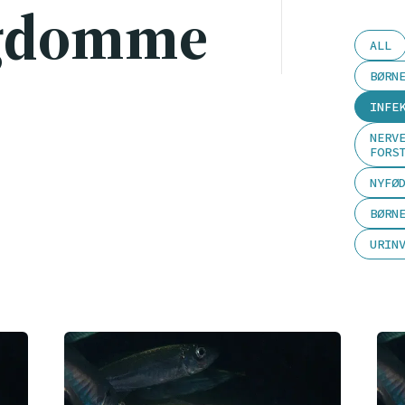
gdomme
ALL
BØRN
INFE
NERV
FORS
NYFØ
BØRN
URIN