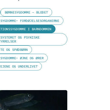
BØRNESYGDOMME - BLODET
ESYGDOMME- FORDØJELSESORGANERNE
KTIONSSYGDOMME I BARNDOMMEN
ESYSTEMET OG PSYKISKE
TYRRELSER
DTE OG SPÆDBØRN
ESYGDOMME- ØJNE OG ØRER
VEJENE OG UNDERLIVET