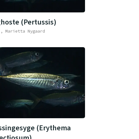
ghoste (Pertussis)
e, Marietta Nygaard
ssingesyge (Erythema
fectiosum)