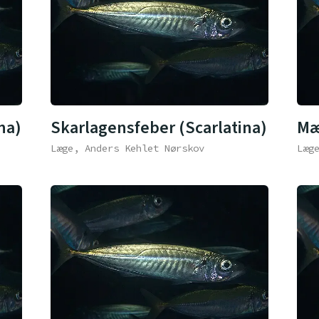
na)
Skarlagensfeber (Scarlatina)
Mæ
Læge, Anders Kehlet Nørskov
Læg