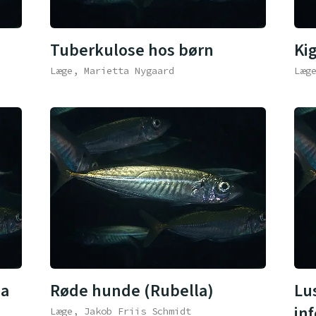
Tuberkulose hos børn
Ki
Læge, Marietta Nygaard
Læg
ma
Røde hunde (Rubella)
Lu
in
Læge, Jakob Friis Schmidt