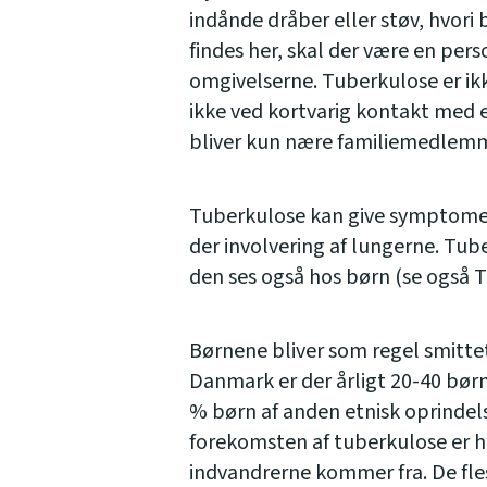
indånde dråber eller støv, hvori 
findes her, skal der være en per
omgivelserne. Tuberkulose er ikk
ikke ved kortvarig kontakt med 
bliver kun nære familiemedlemm
Tuberkulose kan give symptomer 
der involvering af lungerne. Tu
den ses også hos børn (se også T
Børnene bliver som regel smitte
Danmark er der årligt 20-40 børn,
% børn af anden etnisk oprindels
forekomsten af tuberkulose er h
indvandrerne kommer fra. De fle