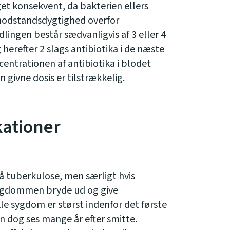
 konsekvent, da bakterien ellers
 modstandsdygtighed overfor
ingen består sædvanligvis af 3 eller 4
 herefter 2 slags antibiotika i de næste
entrationen af antibiotika i blodet
n givne dosis er tilstrækkelig.
kationer
å tuberkulose, men særligt hvis
ygdommen bryde ud og give
le sygdom er størst indenfor det første
an dog ses mange år efter smitte.