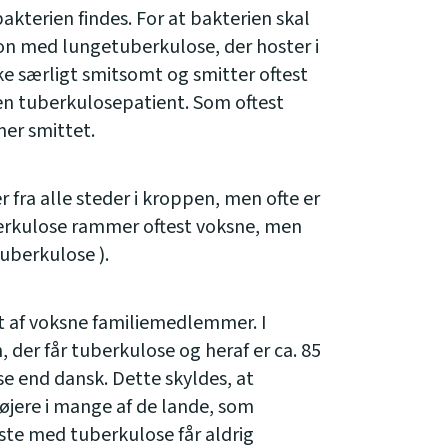
bakterien findes. For at bakterien skal
son med lungetuberkulose, der hoster i
e særligt smitsomt og smitter oftest
en tuberkulosepatient. Som oftest
er smittet.
fra alle steder i kroppen, men ofte er
berkulose rammer oftest voksne, men
uberkulose ).
t af voksne familiemedlemmer. I
 der får tuberkulose og heraf er ca. 85
e end dansk. Dette skyldes, at
øjere i mange af de lande, som
ste med tuberkulose får aldrig