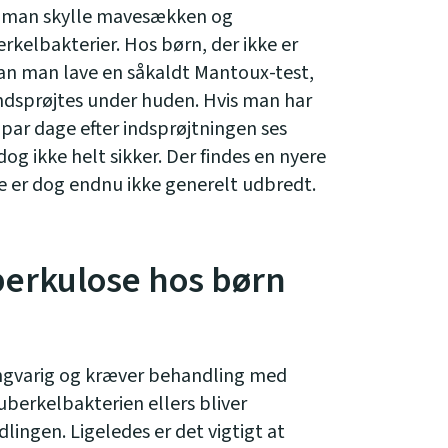
an man skylle mavesækken og
kelbakterier. Hos børn, der ikke er
an man lave en såkaldt Mantoux-test,
indsprøjtes under huden. Hvis man har
t par dage efter indsprøjtningen ses
og ikke helt sikker. Der findes en nyere
e er dog endnu ikke generelt udbredt.
berkulose hos børn
angvarig og kræver behandling med
tuberkelbakterien ellers bliver
ingen. Ligeledes er det vigtigt at