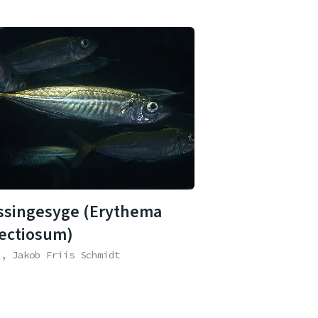
ssingesyge (Erythema
fectiosum)
e, Jakob Friis Schmidt