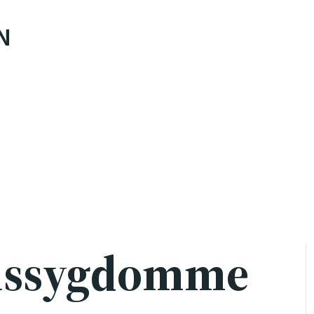
N
onssygdomme