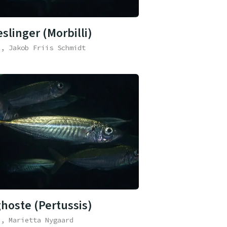
slinger (Morbilli)
e, Jakob Friis Schmidt
ghoste (Pertussis)
e, Marietta Nygaard