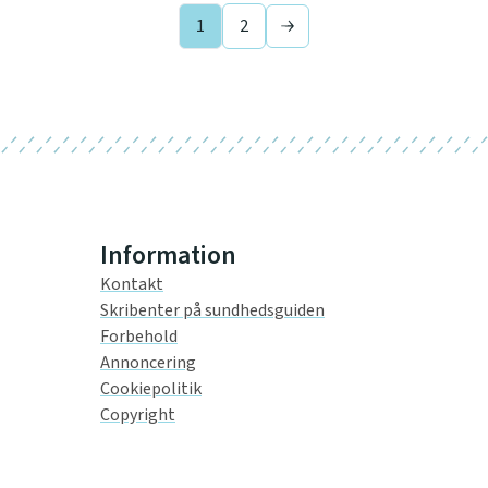
1
2
Next page
Information
Kontakt
Skribenter på sundhedsguiden
Forbehold
Annoncering
Cookiepolitik
Copyright