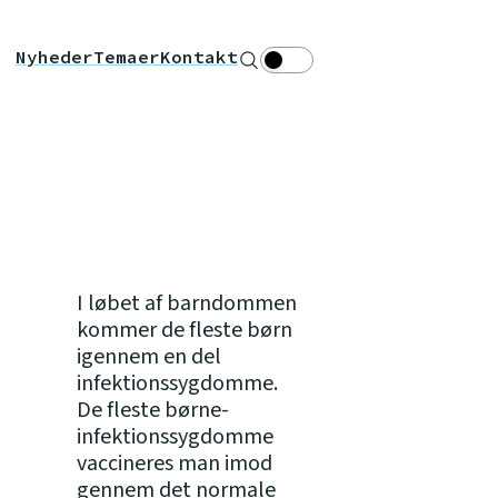
Nyheder
Temaer
Kontakt
Søg
Theme toggle
I løbet af barndommen
kommer de fleste børn
igennem en del
infektionssygdomme.
De fleste børne-
infektionssygdomme
vaccineres man imod
gennem det normale