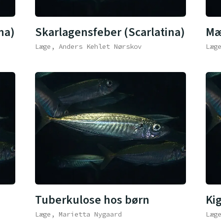
na)
Skarlagensfeber (Scarlatina)
Mæ
Læge, Anders Kehlet Nørskov
Læg
Tuberkulose hos børn
Ki
Læge, Marietta Nygaard
Læg