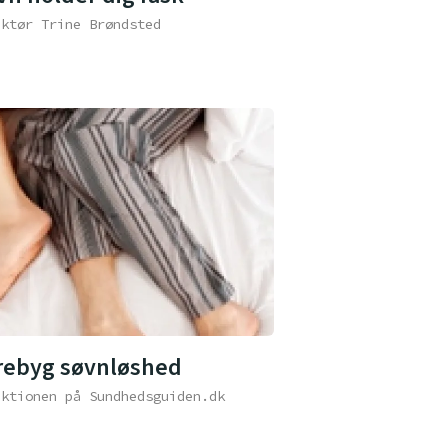
aktør Trine Brøndsted
rebyg søvnløshed
aktionen på Sundhedsguiden.dk