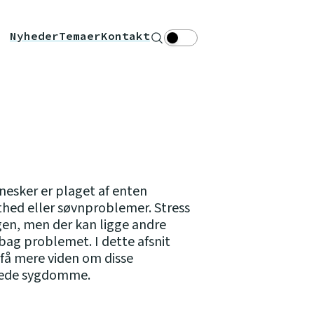
Nyheder
Temaer
Kontakt
Søg
Theme toggle
sker er plaget af enten
thed eller søvnproblemer. Stress
agen, men der kan ligge andre
g problemet. I dette afsnit
 få mere viden om disse
rede sygdomme.