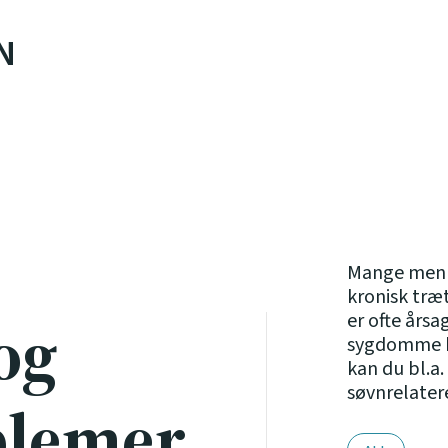
N
Mange menne
kronisk træ
og
er ofte års
sygdomme ba
kan du bl.a.
søvnrelate
blemer