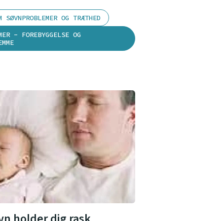
M SØVNPROBLEMER OG TRÆTHED
MER - FOREBYGGELSE OG
EMME
vn holder dig rask