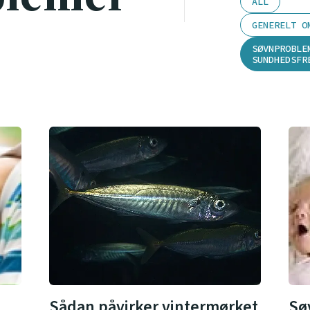
ALL
GENERELT O
SØVNPROBLE
SUNDHEDSFR
Sø
Sådan påvirker vintermørket