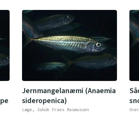
Jernmangelanæmi (Anaemia
Så
ppe
sideropenica)
sn
Læge, Jakob Fraes Rasmussen
Ove