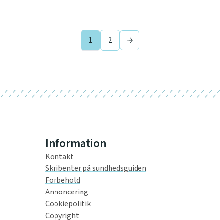
1
2
Next page
Information
Kontakt
Skribenter på sundhedsguiden
Forbehold
Annoncering
Cookiepolitik
Copyright