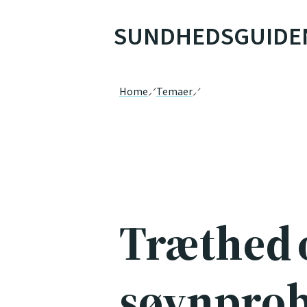
SUNDHEDSGUIDE
Home
Temaer
Træthed 
søvnpro