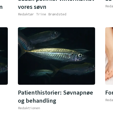
en
vores søvn
Red
Redaktør Trine Brøndsted
Fo
Patienthistorier: Søvnapnøe
og behandling
Red
Redaktionen