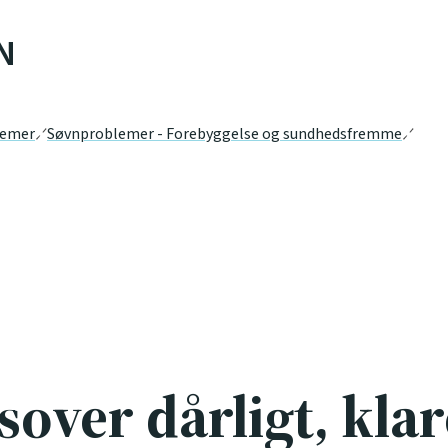
N
lemer
Søvnproblemer - Forebyggelse og sundhedsfremme
over dårligt, klar