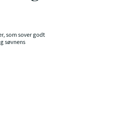
er, som sover godt
ng søvnens