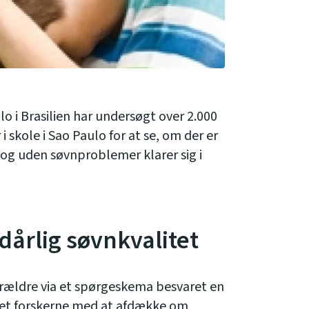
olo i Brasilien har undersøgt over 2.000
 i skole i Sao Paulo for at se, om der er
og uden søvnproblemer klarer sig i
årlig søvnkvalitet
rældre via et spørgeskema besvaret en
et forskerne med at afdække om