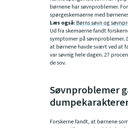
børnene har søvnproblemer. For
spørgeskemaerne med børnenes 
Læs også:
Børns søvn og søvnp
Ud fra skemaerne fandt forskern
symptomer på søvnproblemer. D
at børnene havde svært ved at fa
var søvnig hele dagen. 27 proce
de sov.
Søvnproblemer ga
dumpekaraktere
Forskerne fandt, at børnene som s