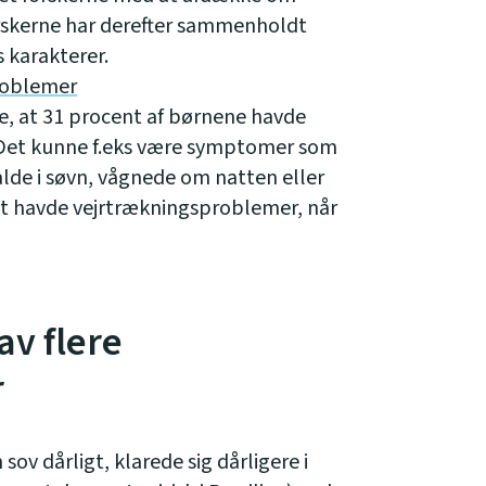
skerne har derefter sammenholdt
karakterer.
roblemer
e, at 31 procent af børnene havde
et kunne f.eks være symptomer som
lde i søvn, vågnede om natten eller
nt havde vejrtrækningsproblemer, når
v flere
r
ov dårligt, klarede sig dårligere i