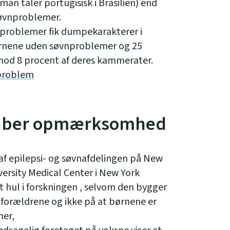
man taler portugisisk i Brasilien) end
øvnproblemer.
problemer fik dumpekarakterer i
ørnene uden søvnproblemer og 25
od 8 procent af deres kammerater.
 problem
kaber opmærksomhed
r af epilepsi- og søvnafdelingen på New
ersity Medical Center i New York
 hul i forskningen , selvom den bygger
forældrene og ikke på at børnene er
mer,