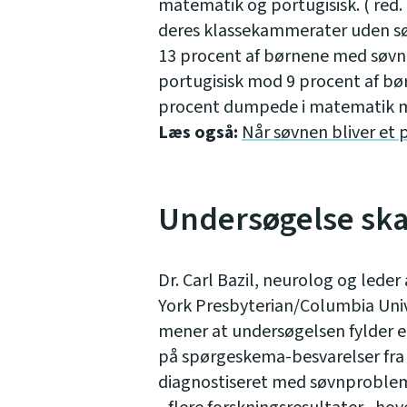
matematik og portugisisk. ( red. 
deres klassekammerater uden s
13 procent af børnene med søvn
portugisisk mod 9 procent af b
procent dumpede i matematik m
Læs også:
Når søvnen bliver et
Undersøgelse s
Dr. Carl Bazil, neurolog og lede
York Presbyterian/Columbia Univ
mener at undersøgelsen fylder et
på spørgeskema-besvarelser fra 
diagnostiseret med søvnproble