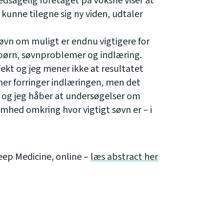
vedsagelig foretaget på voksne viser at
t kunne tilegne sig ny viden, udtaler
søvn om muligt er endnu vigtigere for
børn, søvnproblemer og indlæring.
fekt og jeg mener ikke at resultatet
mer forringer indlæringen, men det
 og jeg håber at undersøgelser om
hed omkring hvor vigtigt søvn er – i
eep Medicine, online –
læs abstract her