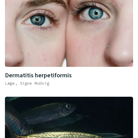
Dermatitis herpetiformis
Læge, Signe Modvig