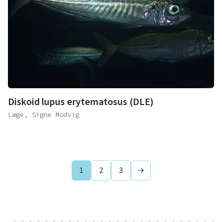
Diskoid lupus erytematosus (DLE)
Læge, Signe Modvig
1
2
3
Next page