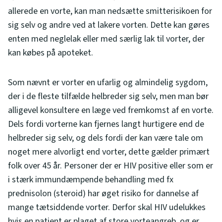
allerede en vorte, kan man nedsætte smitterisikoen for
sig selv og andre ved at lakere vorten. Dette kan gøres
enten med neglelak eller med særlig lak til vorter, der
kan købes på apoteket.
Som nævnt er vorter en ufarlig og almindelig sygdom,
der i de fleste tilfælde helbreder sig selv, men man bør
alligevel konsultere en læge ved fremkomst af en vorte.
Dels fordi vorterne kan fjernes langt hurtigere end de
helbreder sig selv, og dels fordi der kan være tale om
noget mere alvorligt end vorter, dette gælder primært
folk over 45 år. Personer der er HIV positive eller som er
i stærk immundæmpende behandling med fx
prednisolon (steroid) har øget risiko for dannelse af
mange tætsiddende vorter. Derfor skal HIV udelukkes
hvis en patient er plaget af store vorteangreb, og er