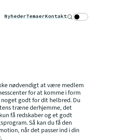
Nyheder
Temaer
Kontakt
Søg
Theme toggle
ikke nødvendigt at være medlem
itnesscenter for at komme i form
 noget godt for dit helbred. Du
tens træne derhjemme, det
kun få redskaber og et godt
sprogram. Så kan du få den
motion, når det passer ind i din
.