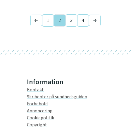
1
2
3
4
Previous page
Next page
Information
Kontakt
Skribenter på sundhedsguiden
Forbehold
Annoncering
Cookiepolitik
Copyright