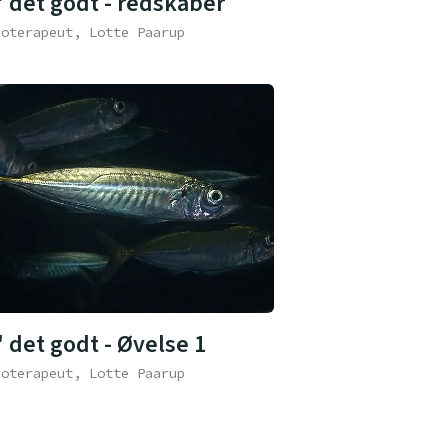
' det godt - redskaber
ioterapeut, Lotte Paarup
 det godt - Øvelse 1
ioterapeut, Lotte Paarup