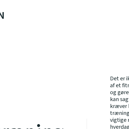
N
Det er 
af et f
og gøre
kan sag
kræver 
træning
vigtige 
hverdag