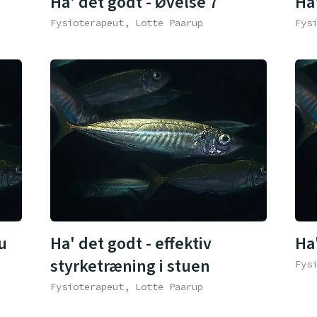
Ha' det godt - Øvelse 7
Ha
Fysioterapeut, Lotte Paarup
Fys
u
Ha' det godt - effektiv
Ha'
styrketræning i stuen
Fys
Fysioterapeut, Lotte Paarup