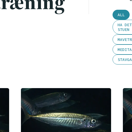
ræning
ALL
HA DET
STUEN
MAVETR
MEDITA
STAVGA