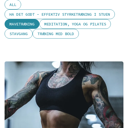
ALL
HA DET GODT - EFFEKTIV STYRKETRÆNING I STUEN
MAVETRÆNING
MEDITATION, YOGA OG PILATES
STAVGANG
TRÆNING MED BOLD