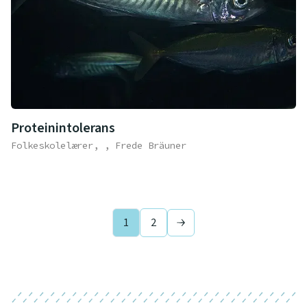
Proteinintolerans
Folkeskolelærer, , Frede Bräuner
1
2
Next page