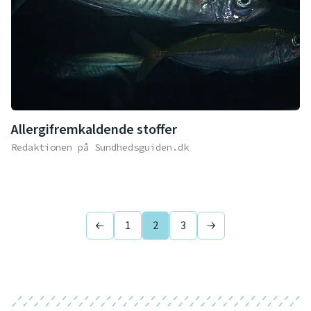
Allergifremkaldende stoffer
Redaktionen på Sundhedsguiden.dk
1
2
3
Previous page
Next page