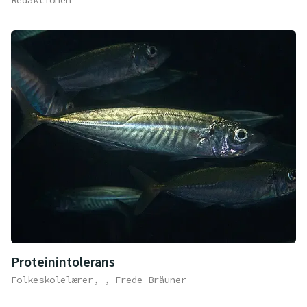
Proteinintolerans
Folkeskolelærer, , Frede Bräuner