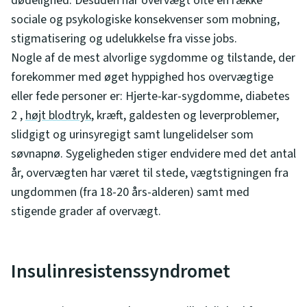
dødelighed. Desuden har overvægt ofte en række
sociale og psykologiske konsekvenser som mobning,
stigmatisering og udelukkelse fra visse jobs.
Nogle af de mest alvorlige sygdomme og tilstande, der
forekommer med øget hyppighed hos overvægtige
eller fede personer er: Hjerte-kar-sygdomme, diabetes
2 ,
højt blodtryk
, kræft, galdesten og leverproblemer,
slidgigt og urinsyregigt samt lungelidelser som
søvnapnø. Sygeligheden stiger endvidere med det antal
år, overvægten har været til stede, vægtstigningen fra
ungdommen (fra 18-20 års-alderen) samt med
stigende grader af overvægt.
Insulinresistenssyndromet