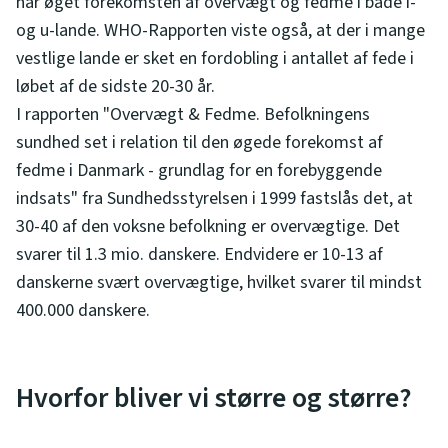
har øget forekomsten af overvægt og fedme i både i-
og u-lande. WHO-Rapporten viste også, at der i mange
vestlige lande er sket en fordobling i antallet af fede i
løbet af de sidste 20-30 år.
I rapporten "Overvægt & Fedme. Befolkningens
sundhed set i relation til den øgede forekomst af
fedme i Danmark - grundlag for en forebyggende
indsats" fra Sundhedsstyrelsen i 1999 fastslås det, at
30-40 af den voksne befolkning er overvægtige. Det
svarer til 1.3 mio. danskere. Endvidere er 10-13 af
danskerne svært overvægtige, hvilket svarer til mindst
400.000 danskere.
Hvorfor bliver vi større og større?