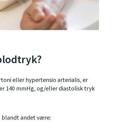
blodtryk?
oni eller hypertensio arterialis, er
ver 140 mmHg, og/eller diastolisk tryk
n blandt andet være: