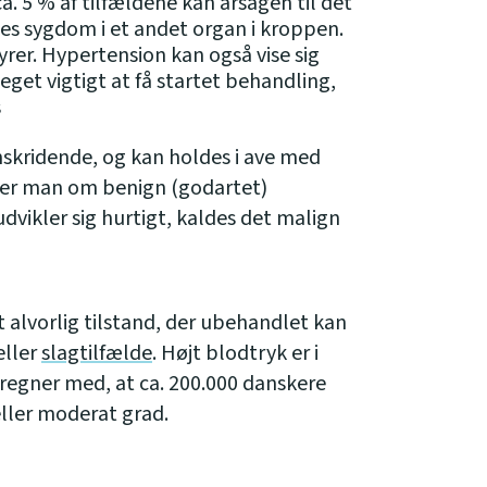
. 5 % af tilfældene kan årsagen til det
des sygdom i et andet organ i kroppen.
yrer. Hypertension kan også vise sig
eget vigtigt at få startet behandling,
s
mskridende, og kan holdes i ave med
er man om benign (godartet)
vikler sig hurtigt, kaldes det malign
 alvorlig tilstand, der ubehandlet kan
ller
slagtilfælde
. Højt blodtryk er i
egner med, at ca. 200.000 danskere
 eller moderat grad.