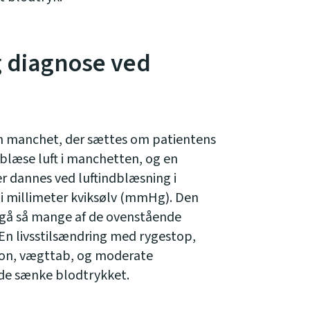
g diagnose ved
en manchet, der sættes om patientens
 blæse luft i manchetten, og en
er dannes ved luftindblæsning i
i millimeter kviksølv (mmHg). Den
ndgå så mange af de ovenstående
En livsstilsændring med rygestop,
tion, vægttab, og moderate
ælde sænke blodtrykket.