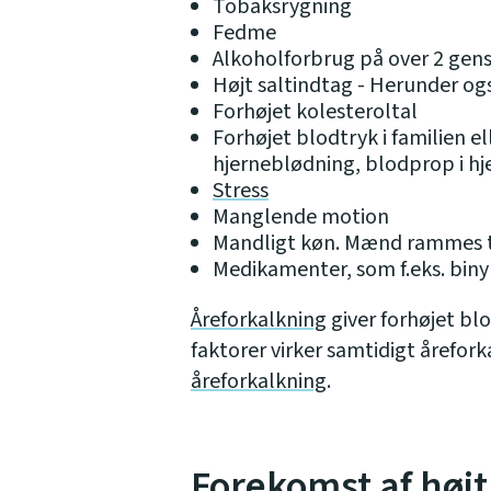
Tobaksrygning
Fedme
Alkoholforbrug på over 2 gen
Højt saltindtag - Herunder også
Forhøjet kolesteroltal
Forhøjet blodtryk i familien el
hjerneblødning, blodprop i hje
Stress
Manglende motion
Mandligt køn. Mænd rammes ti
Medikamenter, som f.eks. biny
Åreforkalkning
giver forhøjet bl
faktorer virker samtidigt årefor
åreforkalkning
.
Forekomst af højt