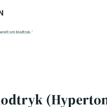
N
erelt om blodtryk
lodtryk (Hyperton