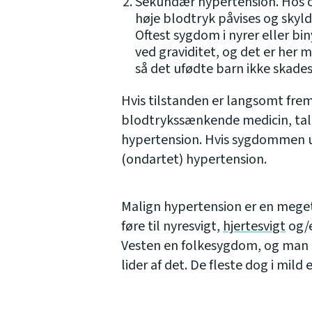
Sekundær hypertension. Hos ca
høje blodtryk påvises og skyl
Oftest sygdom i nyrer eller bin
ved graviditet, og det er her m
så det ufødte barn ikke skade
Hvis tilstanden er langsomt fre
blodtrykssænkende medicin, tal
hypertension. Hvis sygdommen ud
(ondartet) hypertension.
Malign hypertension er en meget
føre til nyresvigt,
hjertesvigt
og/e
Vesten en folkesygdom, og man r
lider af det. De fleste dog i mild