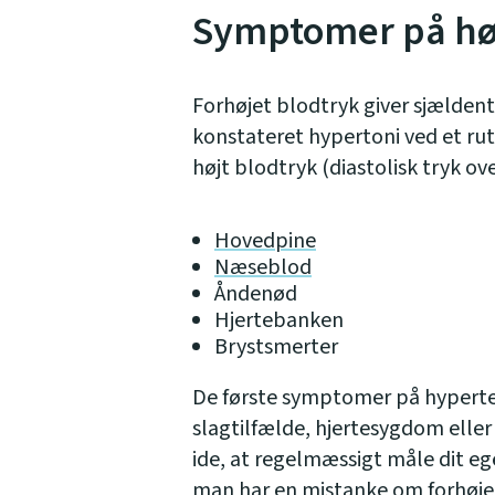
Symptomer på høj
Forhøjet blodtryk giver sjælden
konstateret hypertoni ved et ru
højt blodtryk (diastolisk tryk ove
Hovedpine
Næseblod
Åndenød
Hjertebanken
Brystsmerter
De første symptomer på hyperten
slagtilfælde, hjertesygdom eller
ide, at regelmæssigt måle dit eg
man har en mistanke om forhøje