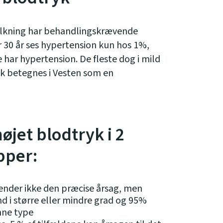
olkning har behandlingskrævende
r 30 år ses hypertension kun hos 1%,
har hypertension. De fleste dog i mild
yk betegnes i Vesten som en
øjet blodtryk i 2
pper:
ender ikke den præcise årsag, men
nd i større eller mindre grad og 95%
nne type