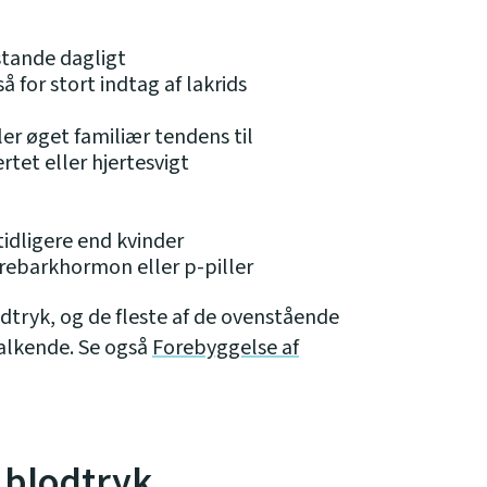
stande dagligt
 for stort indtag af lakrids
ler øget familiær tendens til
rtet eller hjertesvigt
dligere end kvinder
rebarkhormon eller p-piller
odtryk, og de fleste af de ovenstående
kalkende. Se også
Forebyggelse af
 blodtryk