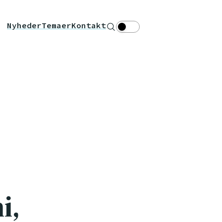
Nyheder
Temaer
Kontakt
Søg
Theme toggle
i,