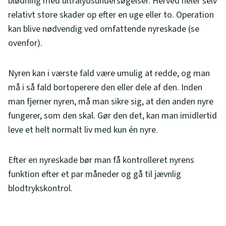
blødning med ultralydsundersøgelser. Herved heler selv
relativt store skader op efter en uge eller to. Operation
kan blive nødvendig ved omfattende nyreskade (se
ovenfor).
Nyren kan i værste fald være umulig at redde, og man
må i så fald bortoperere den eller dele af den. Inden
man fjerner nyren, må man sikre sig, at den anden nyre
fungerer, som den skal. Gør den det, kan man imidlertid
leve et helt normalt liv med kun én nyre.
Efter en nyreskade bør man få kontrolleret nyrens
funktion efter et par måneder og gå til jævnlig
blodtrykskontrol.