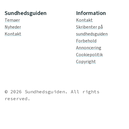
Sundhedsguiden
Information
Temaer
Kontakt
Nyheder
Skribenter på
Kontakt
sundhedsguiden
Forbehold
Annoncering
Cookiepolitik
Copyright
© 2026 Sundhedsguiden. All rights
reserved.