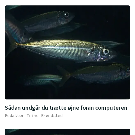
Sådan undgår du trætte øjne foran computeren
Redaktør Trine Brøndsted