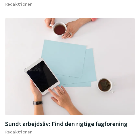
Redaktionen
Sundt arbejdsliv: Find den rigtige fagforening
Redaktionen