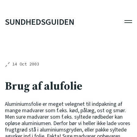
SUNDHEDSGUIDEN
Men
14 Oct 2003
Brug af alufolie
Aluminiumsfolie er meget velegnet til indpakning af
mange madvarer som f.eks. kød, pålæg, ost og smør.
Men sure madvarer som f.eks. syltede rødbeder kan
opløse aluminiumen. Derfor bør vi heller ikke lade vores
frugtgrød stå i aluminiumsgryden, eller pakke syltede
agurker ind i folie. Fakta! Sure madvarer opbevares