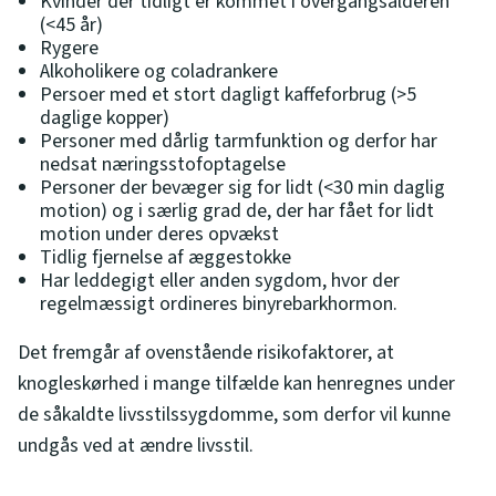
Kvinder der tidligt er kommet i overgangsalderen
(<45 år)
Rygere
Alkoholikere og coladrankere
Persoer med et stort dagligt kaffeforbrug (>5
daglige kopper)
Personer med dårlig tarmfunktion og derfor har
nedsat næringsstofoptagelse
Personer der bevæger sig for lidt (<30 min daglig
motion) og i særlig grad de, der har fået for lidt
motion under deres opvækst
Tidlig fjernelse af æggestokke
Har leddegigt eller anden sygdom, hvor der
regelmæssigt ordineres binyrebarkhormon.
Det fremgår af ovenstående risikofaktorer, at
knogleskørhed i mange tilfælde kan henregnes under
de såkaldte livsstilssygdomme, som derfor vil kunne
undgås ved at ændre livsstil.