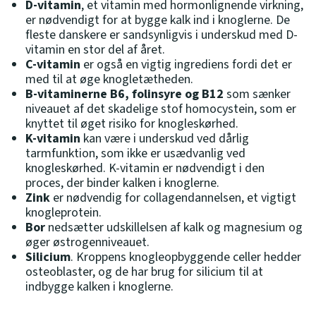
D-vitamin
, et vitamin med hormonlignende virkning,
er nødvendigt for at bygge kalk ind i knoglerne. De
fleste danskere er sandsynligvis i underskud med D-
vitamin en stor del af året.
C-vitamin
er også en vigtig ingrediens fordi det er
med til at øge knogletætheden.
B-vitaminerne B6, folinsyre og B12
som sænker
niveauet af det skadelige stof homocystein, som er
knyttet til øget risiko for knogleskørhed.
K-vitamin
kan være i underskud ved dårlig
tarmfunktion, som ikke er usædvanlig ved
knogleskørhed. K-vitamin er nødvendigt i den
proces, der binder kalken i knoglerne.
Zink
er nødvendig for collagendannelsen, et vigtigt
knogleprotein.
Bor
nedsætter udskillelsen af kalk og magnesium og
øger østrogenniveauet.
Silicium
. Kroppens knogleopbyggende celler hedder
osteoblaster, og de har brug for silicium til at
indbygge kalken i knoglerne.