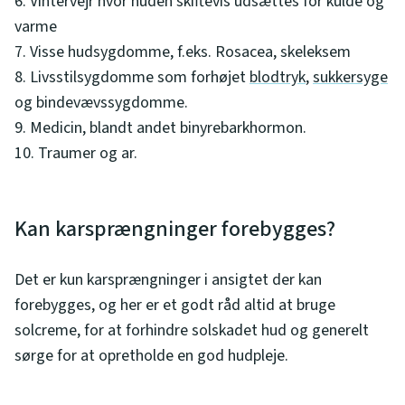
6. Vintervejr hvor huden skiftevis udsættes for kulde og
varme
7. Visse hudsygdomme, f.eks. Rosacea, skeleksem
8. Livsstilsygdomme som forhøjet
blodtryk
,
sukkersyge
og bindevævssygdomme.
9. Medicin, blandt andet binyrebarkhormon.
10. Traumer og ar.
Kan karsprængninger forebygges?
Det er kun karsprængninger i ansigtet der kan
forebygges, og her er et godt råd altid at bruge
solcreme, for at forhindre solskadet hud og generelt
sørge for at opretholde en god hudpleje.