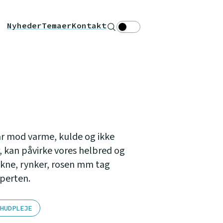
Nyheder
Temaer
Kontakt
Søg
Theme toggle
var mod varme, kulde og ikke
kan påvirke vores helbred og
akne, rynker, rosen mm tag
sperten.
HUDPLEJE