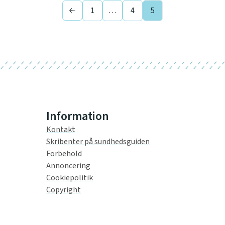
1
…
4
5
Previous page
Information
Kontakt
Skribenter på sundhedsguiden
Forbehold
Annoncering
Cookiepolitik
Copyright