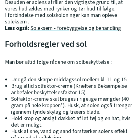
Desuden er solens stråler den vigtigste grund til, at
vores hud ældes med rynker og tør hud til følge.
I forbindelse med solskoldninger kan man opleve
soleksem .
Læs også:
Soleksem - forebyggelse og behandling
Forholdsregler ved sol
Man bør altid følge rådene om solbeskyttelse :
Undgå den skarpe middagssol mellem kl. 11 og 15.
Brug altid solfaktor-creme (Kræftens Bekæmpelse
anbefaler beskyttelsesfaktor 15).
Solfaktor-creme skal bruges i rigelige mængder (40
gram på hele kroppen*). Husk, at solen også trænger
igennem tynde skylag og træers blade.
Hold krop og ansigt dækket af let tøj og en hat, hvis
det er muligt.
Husk at sne, vand og sand forstærker solens effekt
på grund af refleksion.