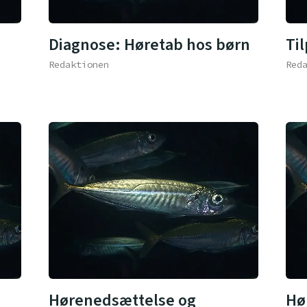
Diagnose: Høretab hos børn
Ti
Redaktionen
Red
Hørenedsættelse og
Hø