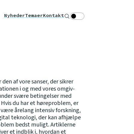
Nyheder
Temaer
Kontakt
Søg
Theme toggle
 den af vore sanser, der sikrer
ionen i og med vores omgiv-
 under svære betingelser med
j. Hvis du har et høreproblem, er
 være årelang intensiv forskning,
gital teknologi, der kan afhjælpe
oblem bedst muligt. Artiklerne
ver et indblik i, hvordan et