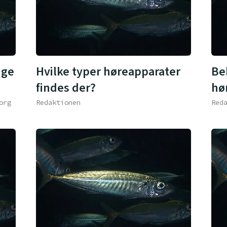
ige
Hvilke typer høreapparater
Be
findes der?
hø
org
Redaktionen
Red