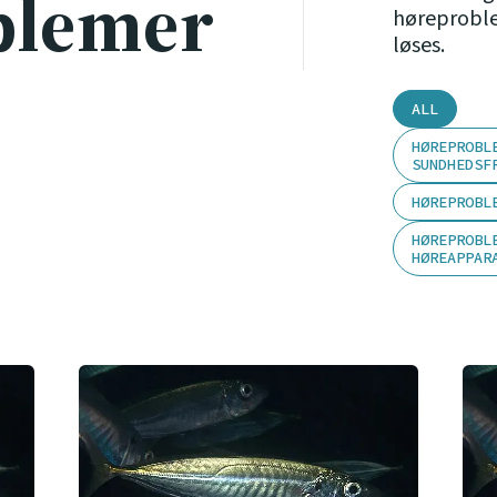
blemer
høreproblem
løses.
ALL
HØREPROBL
SUNDHEDSF
HØREPROBL
HØREPROBL
HØREAPPAR