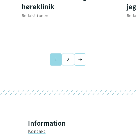
høreklinik
je
Redaktionen
Red
1
2
Next page
Information
Kontakt