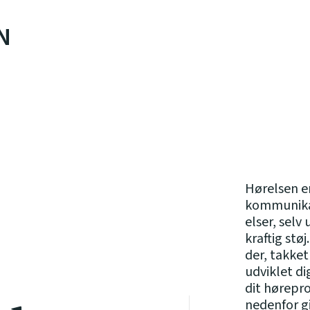
N
Hørelsen er
kommunikat
elser, selv
kraftig stø
der, takket
udviklet di
dit hørepr
nedenfor gi