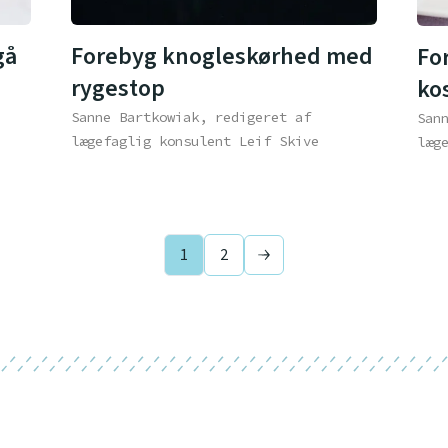
gå
Forebyg knogleskørhed med
Fo
rygestop
ko
Sanne Bartkowiak, redigeret af
San
lægefaglig konsulent Leif Skive
læg
1
2
Next page