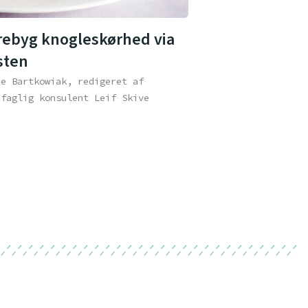
rebyg knogleskørhed via
sten
ne Bartkowiak, redigeret af
efaglig konsulent Leif Skive