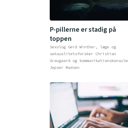
P-pillerne er stadig på
toppen
Sexolog Gerd Winther, læge og
seksualitetsforsker Christian
Graugaard og kommunikationskonsule
Jepser Madsen