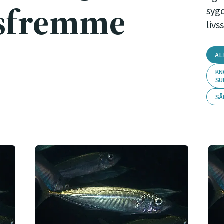
sfremme
syg
livs
AL
KN
SU
SÅ