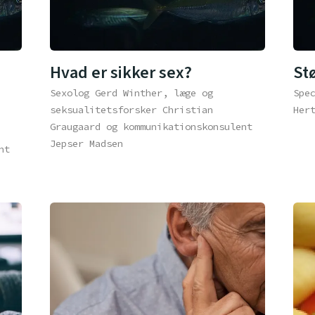
Hvad er sikker sex?
St
Sexolog Gerd Winther, læge og
Spe
seksualitetsforsker Christian
Her
Graugaard og kommunikationskonsulent
Jepser Madsen
nt