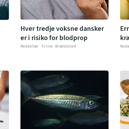
Hver tredje voksne dansker
Er
er i risiko for blodprop
kr
Redaktør Trine Brøndsted
Red