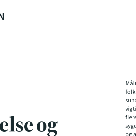
N
Målr
fol
sun
vigt
else og
fler
syg
og a