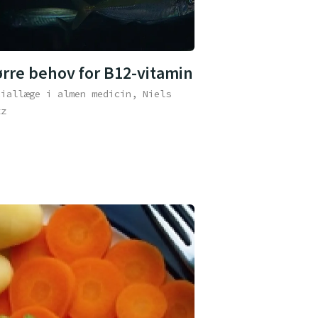
ørre behov for B12-vitamin
ciallæge i almen medicin, Niels
tz