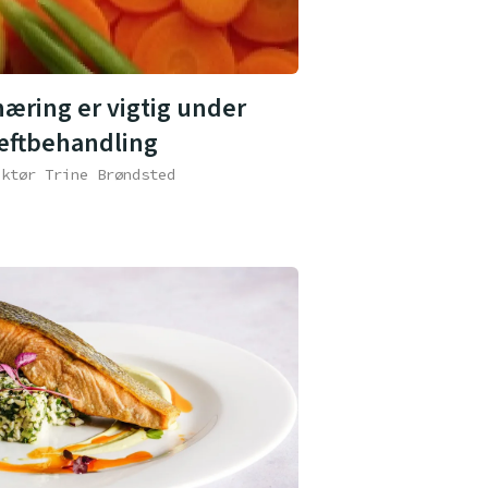
næring er vigtig under
æftbehandling
aktør Trine Brøndsted