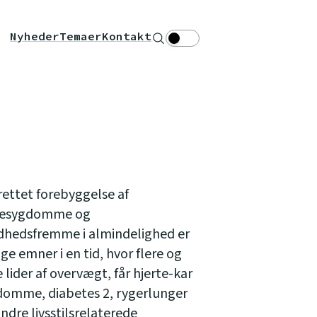
Nyheder
Temaer
Kontakt
Søg
Theme toggle
ettet forebyggelse af
kesygdomme og
dhedsfremme i almindelighed er
ige emner i en tid, hvor flere og
e lider af overvægt, får hjerte-kar
domme, diabetes 2, rygerlunger
ndre livsstilsrelaterede