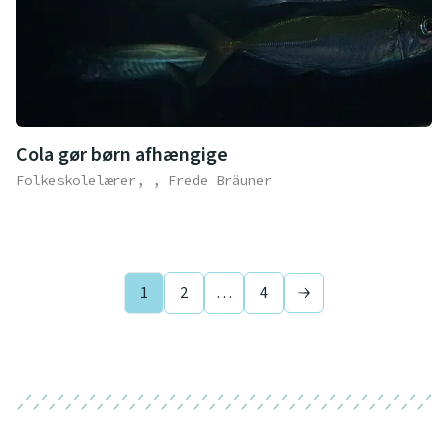
Cola gør børn afhængige
Folkeskolelærer, , Frede Bräuner
1
2
…
4
Next page