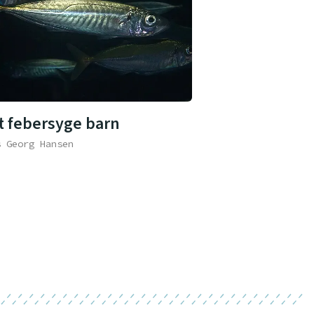
t febersyge barn
s Georg Hansen