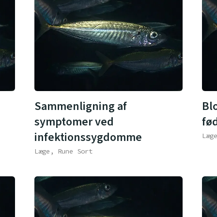
Sammenligning af
Bl
symptomer ved
fø
infektionssygdomme
Læg
Læge, Rune Sort