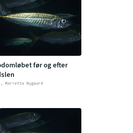
odomløbet før og efter
dslen
e, Marietta Nygaard