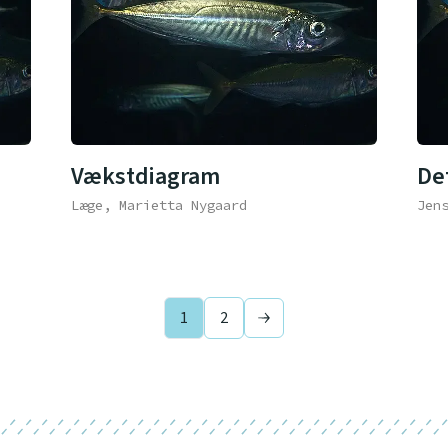
Vækstdiagram
De
Læge, Marietta Nygaard
Jen
1
2
Next page