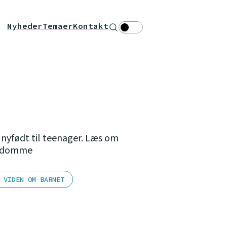
Nyheder
Temaer
Kontakt
Søg
Theme toggle
 nyfødt til teenager. Læs om
ygdomme
 VIDEN OM BARNET