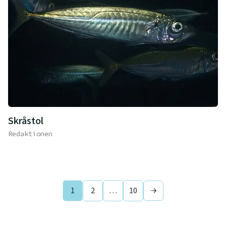
Skråstol
Redaktionen
1
2
…
10
Next page