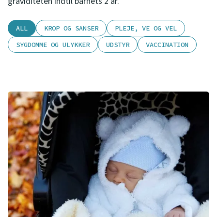
graviditeten indtil barnets 2 år.
ALL
KROP OG SANSER
PLEJE, VE OG VEL
SYGDOMME OG ULYKKER
UDSTYR
VACCINATION