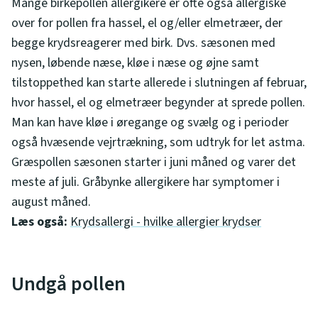
Mange birkepollen allergikere er ofte også allergiske
over for pollen fra hassel, el og/eller elmetræer, der
begge krydsreagerer med birk. Dvs. sæsonen med
nysen, løbende næse, kløe i næse og øjne samt
tilstoppethed kan starte allerede i slutningen af februar,
hvor hassel, el og elmetræer begynder at sprede pollen.
Man kan have kløe i øregange og svælg og i perioder
også hvæsende vejrtrækning, som udtryk for let astma.
Græspollen sæsonen starter i juni måned og varer det
meste af juli. Gråbynke allergikere har symptomer i
august måned.
Læs også:
Krydsallergi - hvilke allergier krydser
Undgå pollen