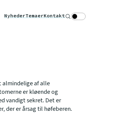
Nyheder
Temaer
Kontakt
Søg
Theme toggle
 almindelige af alle
omerne er kløende og
 vandigt sekret. Det er
r, der er årsag til høfeberen.