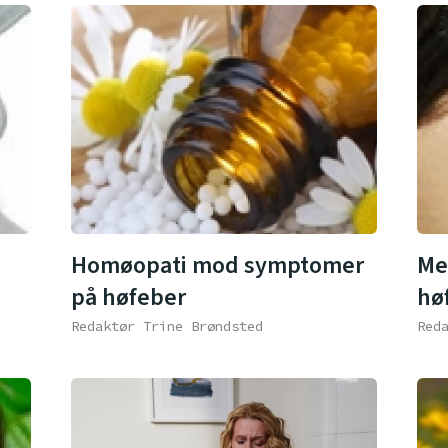
Homøopati mod symptomer
Me
på høfeber
hø
Redaktør Trine Brøndsted
Red