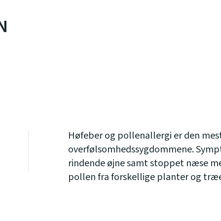
N
Høfeber og pollenallergi er den mest
overfølsomhedssygdommene. Sympt
rindende øjne samt stoppet næse med
pollen fra forskellige planter og træe