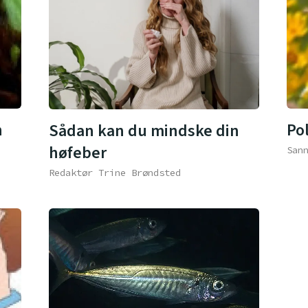
n
Pol
Sådan kan du mindske din
høfeber
San
Redaktør Trine Brøndsted