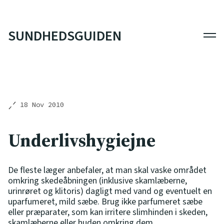
SUNDHEDSGUIDEN
Men
18 Nov 2010
Underlivshygiejne
De fleste læger anbefaler, at man skal vaske området
omkring skedeåbningen (inklusive skamlæberne,
urinrøret og klitoris) dagligt med vand og eventuelt en
uparfumeret, mild sæbe. Brug ikke parfumeret sæbe
eller præparater, som kan irritere slimhinden i skeden,
skamlæberne eller huden omkring dem.