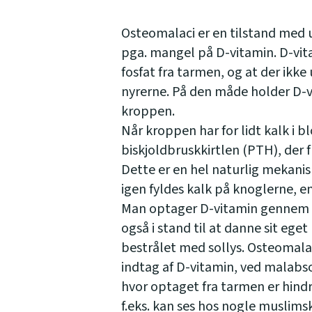
Osteomalaci er en tilstand med 
pga. mangel på D-vitamin. D-vit
fosfat fra tarmen, og at der ikke 
nyrerne. På den måde holder D-vi
kroppen.
Når kroppen har for lidt kalk i b
biskjoldbruskkirtlen (PTH), der fr
Dette er en hel naturlig mekanis
igen fyldes kalk på knoglerne, e
Man optager D-vitamin gennem 
også i stand til at danne sit eget
bestrålet med sollys. Osteomala
indtag af D-vitamin, ved malabso
hvor optaget fra tarmen er hindr
f.eks. kan ses hos nogle muslimsk