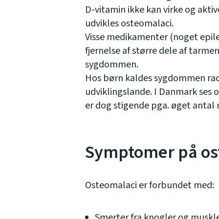
D-vitamin ikke kan virke og aktiv
udvikles osteomalaci.
Visse medikamenter (noget epil
fjernelse af større dele af tarme
sygdommen.
Hos børn kaldes sygdommen rachi
udviklingslande. I Danmark ses 
er dog stigende pga. øget antal
Symptomer på os
Osteomalaci er forbundet med:
Smerter fra knogler og muskl