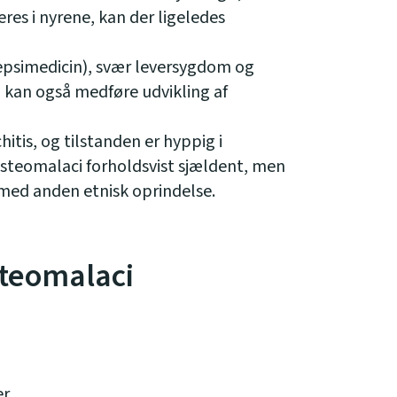
eres i nyrene, kan der ligeledes
epsimedicin), svær leversygdom og
n kan også medføre udvikling af
tis, og tilstanden er hyppig i
osteomalaci forholdsvist sjældent, men
 med anden etnisk oprindelse.
teomalaci
er