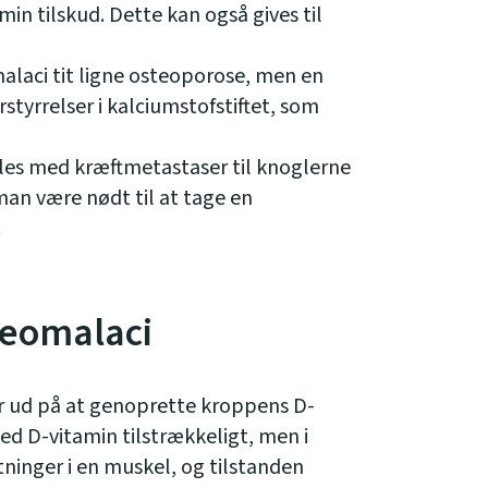
n tilskud. Dette kan også gives til
alaci tit ligne osteoporose, men en
orstyrrelser i kalciumstofstiftet, som
sles med kræftmetastaser til knoglerne
an være nødt til at tage en
.
teomalaci
r ud på at genoprette kroppens D-
med D-vitamin tilstrækkeligt, men i
tninger i en muskel, og tilstanden