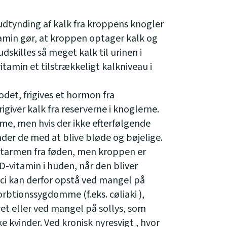
udtynding af kalk fra kroppens knogler
amin gør, at kroppen optager kalk og
udskilles så meget kalk til urinen i
tamin et tilstrækkeligt kalkniveau i
lodet, frigives et hormon fra
igiver kalk fra reserverne i knoglerne.
me, men hvis der ikke efterfølgende
nder de med at blive bløde og bøjelige.
tarmen fra føden, men kroppen er
 D-vitamin i huden, når den bliver
ci kan derfor opstå ved mangel på
rbtionssygdomme (f.eks. cøliaki ),
et eller ved mangel på sollys, som
e kvinder. Ved kronisk nyresvigt , hvor