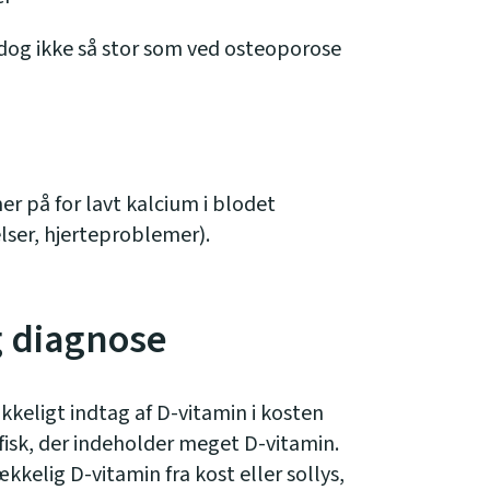
dog ikke så stor som ved osteoporose
r på for lavt kalcium i blodet
lser, hjerteproblemer).
g diagnose
ækkeligt indtag af D-vitamin i kosten
 fisk, der indeholder meget D-vitamin.
rækkelig D-vitamin fra kost eller sollys,