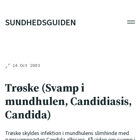
SUNDHEDSGUIDEN
Men
14 Oct 2003
Trøske (Svamp i
mundhulen, Candidiasis,
Candida)
Trøske skyldes infektion i mundhulens slimhinde med
gærsvampearten Candida albicans. Få viden om svamp i