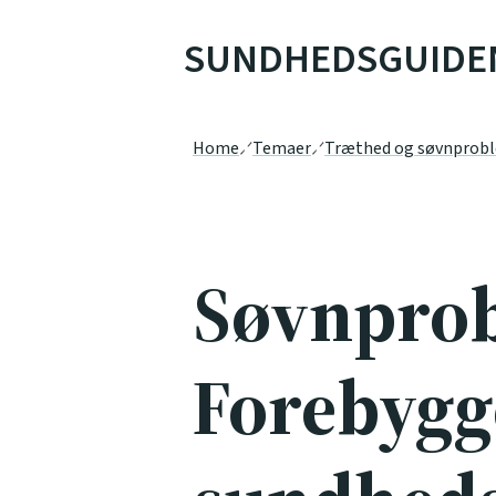
SUNDHEDSGUIDE
Home
Temaer
Træthed og søvnprob
Søvnprob
Forebygg