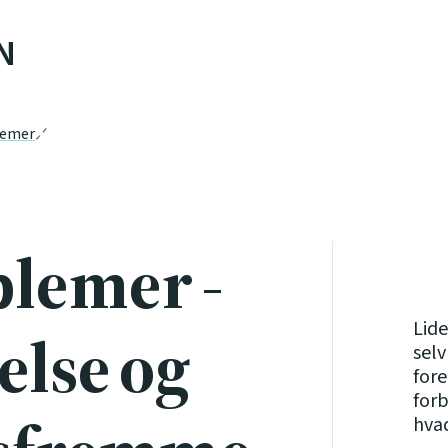
N
lemer
lemer -
Lide
else og
sel
for
forb
hvad