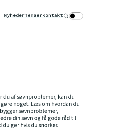
Nyheder
Temaer
Kontakt
Søg
Theme toggle
r du af søvnproblemer, kan du
v gøre noget. Læs om hvordan du
ebygger søvnproblemer,
edre din søvn og få gode råd til
 du gør hvis du snorker.