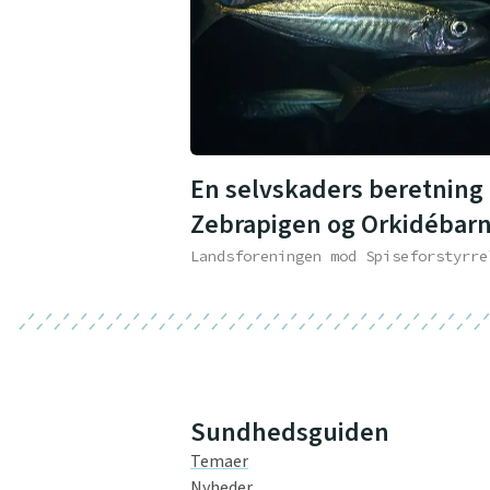
En selvskaders beretning 
Zebrapigen og Orkidébar
Landsforeningen mod Spiseforstyrre
Sundhedsguiden
Temaer
Nyheder