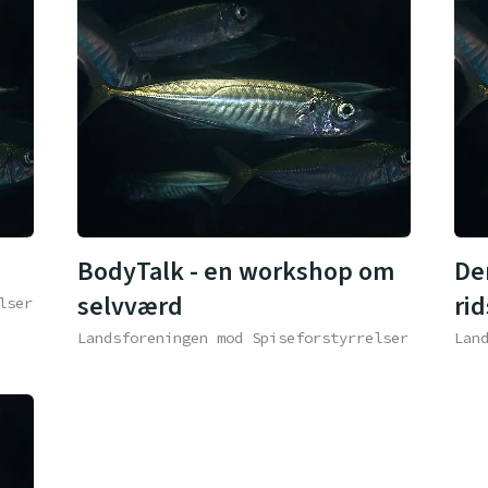
BodyTalk - en workshop om
Den
selvværd
rid
lser
Landsforeningen mod Spiseforstyrrelser
Lan