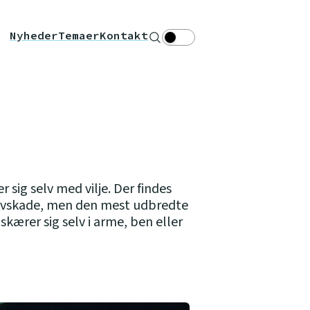
Nyheder
Temaer
Kontakt
Søg
Theme toggle
 sig selv med vilje. Der findes
elvskade, men den mest udbredte
skærer sig selv i arme, ben eller