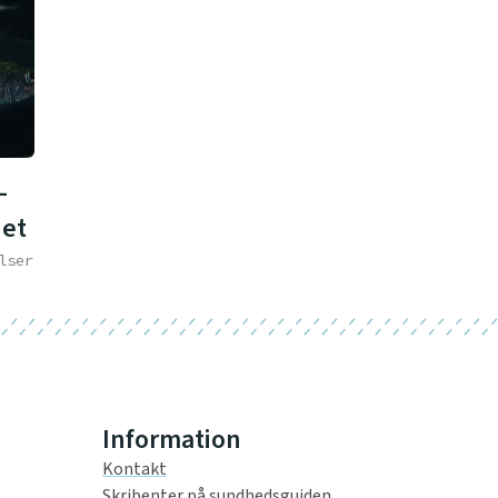
-
net
lser
Information
Kontakt
Skribenter på sundhedsguiden