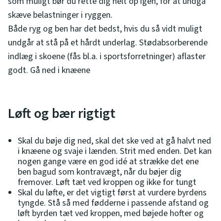
som muligt bør du rette dig helt op igen, for at undgå
skæve belastninger i ryggen.
Både ryg og ben har det bedst, hvis du så vidt muligt
undgår at stå på et hårdt underlag. Stødabsorberende
indlæg i skoene (fås bl.a. i sportsforretninger) aflaster
godt. Gå ned i knæene
Løft og bær rigtigt
Skal du bøje dig ned, skal det ske ved at gå halvt ned
i knæene og svaje i lænden. Strit med enden. Det kan
nogen gange være en god idé at strække det ene
ben bagud som kontravægt, når du bøjer dig
fremover. Løft tæt ved kroppen og ikke for tungt
Skal du løfte, er det vigtigt først at vurdere byrdens
tyngde. Stå så med fødderne i passende afstand og
løft byrden tæt ved kroppen, med bøjede hofter og