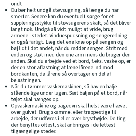
ondt
Du bør helt undgå støvsugning, så længe du har
smerter. Senere kan du eventuelt sørge for et
suppleringsstykke til støvsugerens skaft, så det bliver
langt nok. Undgå så vidt muligt at vride, brug
armene i stedet. Vinduespudsning og sengeredning
er også farligt. Læg det ene knæ op på sengen og
bøj lidt i det andet, når du redder sengen. Strit med
enden og støt med den ene arm mens du bruger den
anden. Skal du arbejde ved et bord, f.eks. vaske op, er
der en stor aflastning at læne lårene ind mod
bordkanten, da lårene så overtager en del af
belastningen.
Når du tømmer vaskemaskinen, så hav en balje
stående lige under lugen. Sæt baljen på et bord, når
tøjet skal hænges op.
Opvaskemaskine og bageovn skal helst være hævet
over gulvet. Brug skammel eller trappestige til
arbejde, der udføres i eller over brysthøjde. De ting
der benyttes oftest, skal anbringes i de lettest
tilgængelige steder.