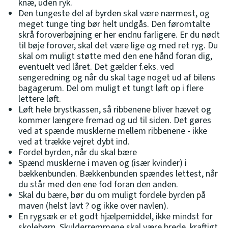
knæ, uden ryk.
Den tungeste del af byrden skal være nærmest, og
meget tunge ting bør helt undgås. Den føromtalte
skrå foroverbøjning er her endnu farligere. Er du nødt
til bøje forover, skal det være lige og med ret ryg. Du
skal om muligt støtte med den ene hånd foran dig,
eventuelt ved låret. Det gælder f.eks. ved
sengeredning og når du skal tage noget ud af bilens
bagagerum. Del om muligt et tungt løft op i flere
lettere løft.
Løft hele brystkassen, så ribbenene bliver hævet og
kommer længere fremad og ud til siden. Det gøres
ved at spænde musklerne mellem ribbenene - ikke
ved at trække vejret dybt ind.
Fordel byrden, når du skal bære
Spænd musklerne i maven og (især kvinder) i
bækkenbunden. Bækkenbunden spændes lettest, når
du står med den ene fod foran den anden.
Skal du bære, bør du om muligt fordele byrden på
maven (helst lavt ? og ikke over navlen).
En rygsæk er et godt hjælpemiddel, ikke mindst for
skolebørn. Skulderremmene skal være brede, kraftigt