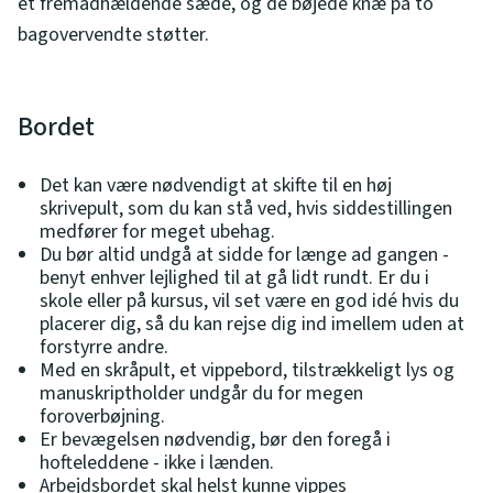
et fremadhældende sæde, og de bøjede knæ på to
bagovervendte støtter.
Bordet
Det kan være nødvendigt at skifte til en høj
skrivepult, som du kan stå ved, hvis siddestillingen
medfører for meget ubehag.
Du bør altid undgå at sidde for længe ad gangen -
benyt enhver lejlighed til at gå lidt rundt. Er du i
skole eller på kursus, vil set være en god idé hvis du
placerer dig, så du kan rejse dig ind imellem uden at
forstyrre andre.
Med en skråpult, et vippebord, tilstrækkeligt lys og
manuskriptholder undgår du for megen
foroverbøjning.
Er bevægelsen nødvendig, bør den foregå i
hofteleddene - ikke i lænden.
Arbejdsbordet skal helst kunne vippes