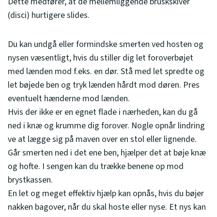
Dette medfører, at de mellemliggende bruskskiver
(disci) hurtigere slides.
Du kan undgå eller formindske smerten ved hosten og
nysen væsentligt, hvis du stiller dig let foroverbøjet
med lænden mod f.eks. en dør. Stå med let spredte og
let bøjede ben og tryk lænden hårdt mod døren. Pres
eventuelt hænderne mod lænden.
Hvis der ikke er en egnet flade i nærheden, kan du gå
ned i knæ og krumme dig forover. Nogle opnår lindring
ve at lægge sig på maven over en stol eller lignende.
Går smerten ned i det ene ben, hjælper det at bøje knæ
og hofte. I sengen kan du trække benene op mod
brystkassen.
En let og meget effektiv hjælp kan opnås, hvis du bøjer
nakken bagover, når du skal hoste eller nyse. Et nys kan