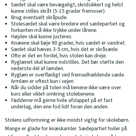
Sædet skal være bevægeligt, skridsikkert og helst
kunne stilles skråt (5-15 grader fremover).
Brug eventuelt skråpude.
Stolesædet skal være bredere end sædepartiet og
forkanten må ikke trykke under lårene.
Højden skal kunne justeres.
Knæene skal bøje 90 grader, hvis sædet er vandret.
Sædet skal hæves 3-5 cm, hvis det er skråsæde.
Ofte er det en fordel, hvis stolen kan dreje.
Ryglænet skal kunne indstilles. Det bør støtte den
nederste del af lænden.
Ryglæn er overflødigt ved fremadhældende sæde.
Armlæn er oftest kun i vejen.
Når du sidder på tolen må benene ikke være over
kors eller viklet omkring stolebenene.
Fødderne må gerne hvile afslappet på et fast
underlag, den ene fod lidt foran den anden.
Stolens udformning er ikke mindst vigtig for skolebørn.
Mange er glade for knæskamler. Sædepartiet hviler på