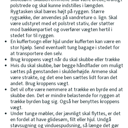
polstrede og skal kunne indstilles i længden.
Rygtasken skal bæres højt på ryggen. Større
rygsække, der anvendes på vandreture o. lign. Skal
være udstyret med et polstret stativ, der støtter
mod bækkenpartiet og overfører vægten hertil i
stedet for til ryggen.
En kuffertvogn eller hjul under kufferten kan være en
stor hjælp. Send eventuelt tung bagage i stedet for
at transportere den selv.
Brug kroppens vægt når du skal skubbe eller trække
Hvis du skal skubbe, bør begge håndflader om muligt
sættes på genstanden i skulderhøjde. Armene skal
være strakte, og det ene ben sættes lidt foran det
andet. Brug kroppens vægt.
Det vil ofte være nemmere at trække en byrde end at
skubbe den. Det er mindre belastende for ryggen at
trække byrden bag sig. Også her benyttes kroppens
vægt.
Under tunge møbler, der jævnligt skal flyttes, er det
en fordel at have glidesøm, filt eller hjul. Undgå
støvsugning og vinduespudsning, så længe det gør