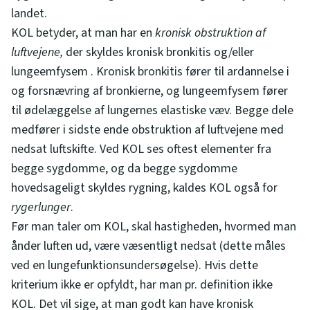
landet.
KOL betyder, at man har en
kronisk obstruktion af
luftvejene,
der skyldes kronisk bronkitis og/eller
lungeemfysem . Kronisk bronkitis fører til ardannelse i
og forsnævring af bronkierne, og lungeemfysem fører
til ødelæggelse af lungernes elastiske væv. Begge dele
medfører i sidste ende obstruktion af luftvejene med
nedsat luftskifte. Ved KOL ses oftest elementer fra
begge sygdomme, og da begge sygdomme
hovedsageligt skyldes rygning, kaldes KOL også for
rygerlunger
.
Før man taler om KOL, skal hastigheden, hvormed man
ånder luften ud, være væsentligt nedsat (dette måles
ved en lungefunktionsundersøgelse). Hvis dette
kriterium ikke er opfyldt, har man pr. definition ikke
KOL. Det vil sige, at man godt kan have kronisk