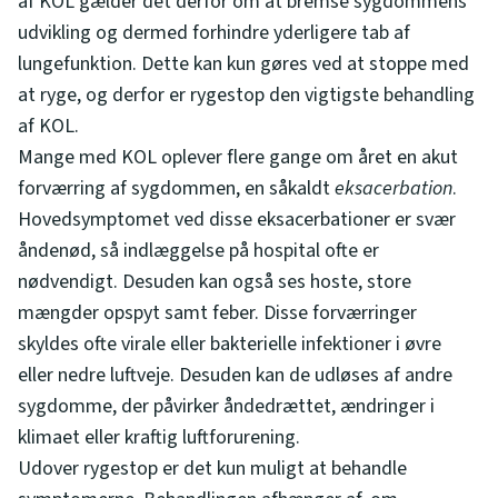
af KOL gælder det derfor om at bremse sygdommens
udvikling og dermed forhindre yderligere tab af
lungefunktion. Dette kan kun gøres ved at stoppe med
at ryge, og derfor er rygestop den vigtigste behandling
af KOL.
Mange med KOL oplever flere gange om året en akut
forværring af sygdommen, en såkaldt
eksacerbation
.
Hovedsymptomet ved disse eksacerbationer er svær
åndenød, så indlæggelse på hospital ofte er
nødvendigt. Desuden kan også ses hoste, store
mængder opspyt samt feber. Disse forværringer
skyldes ofte virale eller bakterielle infektioner i øvre
eller nedre luftveje. Desuden kan de udløses af andre
sygdomme, der påvirker åndedrættet, ændringer i
klimaet eller kraftig luftforurening.
Udover rygestop er det kun muligt at behandle