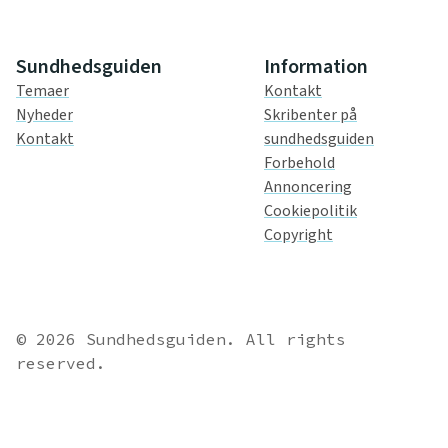
Sundhedsguiden
Information
Temaer
Kontakt
Nyheder
Skribenter på
Kontakt
sundhedsguiden
Forbehold
Annoncering
Cookiepolitik
Copyright
© 2026 Sundhedsguiden. All rights
reserved.