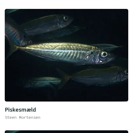
Piskesmæld
Steen Mortensen