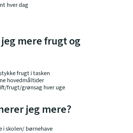
ønt hver dag
 jeg mere frugt og
 stykke frugt i tasken
mine hovedmåltider
ift/frugt/grønsag hver uge
nerer jeg mere?
e i skolen/ børnehave