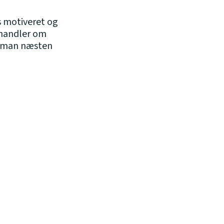
os motiveret og
 handler om
er man næsten