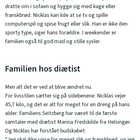
dratte om i sofaen og hygge sig med kage eller
franskbrød. Nicklas kan lide at se tv og spille
computerspil og spise frugt eller slik. Han er ikke den
sporty type, siger hans forældre. I weekender er
familien også til god mad og stille sysler.
Familien hos diætist
Men alt det er ved at blive ændret nu.
For livsstilen sætter sig på sidebenene. Nicklas vejer
45,7 kilo, og det er alt for meget for en dreng på hans
alder. Familiens Seitzberg har været til de første
samtaler med diætist Marina Fredskilde fra Helsingør.
Og Nicklas har forstået budskabet:
”Jeg skal ikke spise for meget slik og franskbrød, og jeg