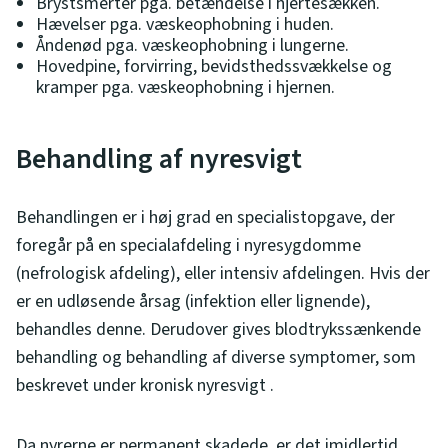
Brystsmerter pga. betændelse i hjertesækken.
Hævelser pga. væskeophobning i huden.
Åndenød pga. væskeophobning i lungerne.
Hovedpine, forvirring, bevidsthedssvækkelse og
kramper pga. væskeophobning i hjernen.
Behandling af nyresvigt
Behandlingen er i høj grad en specialistopgave, der
foregår på en specialafdeling i nyresygdomme
(nefrologisk afdeling), eller intensiv afdelingen. Hvis der
er en udløsende årsag (infektion eller lignende),
behandles denne. Derudover gives blodtrykssænkende
behandling og behandling af diverse symptomer, som
beskrevet under kronisk nyresvigt .
Da nyrerne er permanent skadede, er det imidlertid