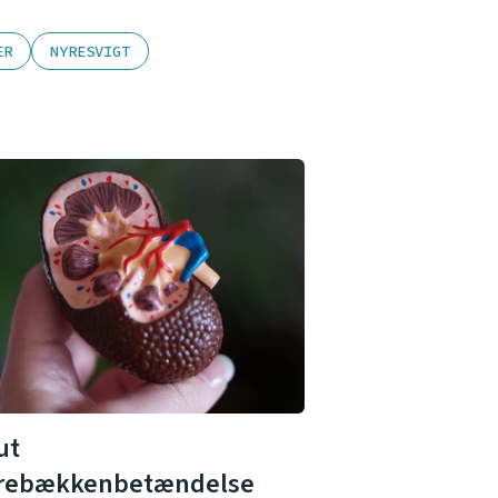
ER
NYRESVIGT
ut
rebækkenbetændelse