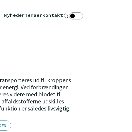
Nyheder
Temaer
Kontakt
Søg
Theme toggle
ransporteres ud til kroppens
er energi. Ved forbrændingen
res videre med blodet til
g affaldsstofferne udskilles
funktion er således livsvigtig.
DEN