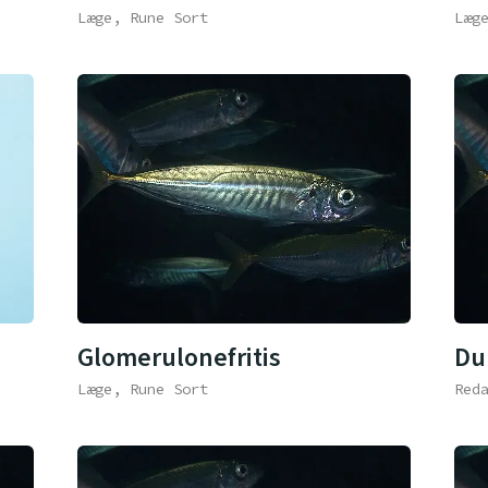
Læge, Rune Sort
Læg
Glomerulonefritis
Du
Læge, Rune Sort
Red