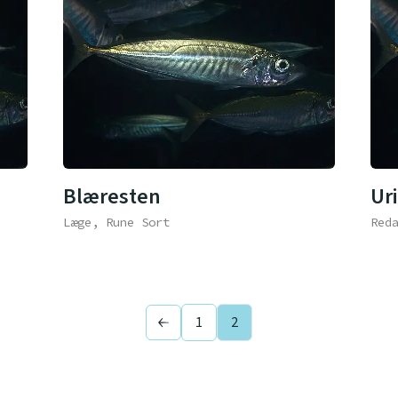
Blæresten
Ur
Læge, Rune Sort
Red
1
2
Previous page