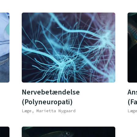
Nervebetændelse
An
(Polyneuropati)
(Fa
Læge, Marietta Nygaard
Læg