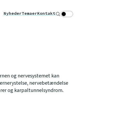
Nyheder
Temaer
Kontakt
Søg
Theme toggle
ernen og nervesystemet kan
ernerystelse, nervebetændelse
rer og karpaltunnelsyndrom.