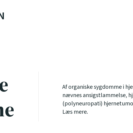
N
e
Af organiske sygdomme i hj
nævnes ansigstlammelse, hj
me
(polyneuropati) hjernetumo
Læs mere.