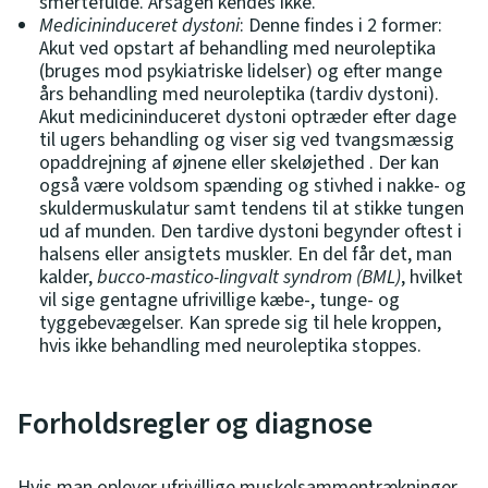
smertefulde. Årsagen kendes ikke.
Medicininduceret dystoni
: Denne findes i 2 former:
Akut ved opstart af behandling med neuroleptika
(bruges mod psykiatriske lidelser) og efter mange
års behandling med neuroleptika (tardiv dystoni).
Akut medicininduceret dystoni optræder efter dage
til ugers behandling og viser sig ved tvangsmæssig
opaddrejning af øjnene eller skeløjethed . Der kan
også være voldsom spænding og stivhed i nakke- og
skuldermuskulatur samt tendens til at stikke tungen
ud af munden. Den tardive dystoni begynder oftest i
halsens eller ansigtets muskler. En del får det, man
kalder,
bucco-mastico-lingvalt syndrom (BML)
, hvilket
vil sige gentagne ufrivillige kæbe-, tunge- og
tyggebevægelser. Kan sprede sig til hele kroppen,
hvis ikke behandling med neuroleptika stoppes.
Forholdsregler og diagnose
Hvis man oplever ufrivillige muskelsammentrækninger,