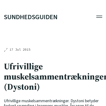
SUNDHEDSGUIDEN
Men
17 Jul 2015
Ufrivillige
muskelsammentrækninge
(Dystoni)
Ufrivillige muskelsammentrækninger. Dystoni betyder
forkert spænding i kroppens muskler. Årsagen til de