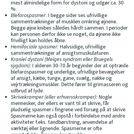
mest almindelige form for dystoni og udgør ca. 30
%.
Blefarospasmer
: I begge sider ses ufrivillige
sammentrækninger af musklen omkring øjnene.
Begge øjne knibes således hårdt sammen. I perioder
kan personen derfor ikke se noget, da øjnene ikke
frivilligt kan holdes åbne.
Hemifaciale spasmer:
Halvsidige, ufrivillige
sammentrækninger af ansigtsmuskulaturen.
Kraniel dystoni (Meiges syndrom eller Bruegels
sygdom):
I alderen 30-70 år begynder der at optræde
blefarospasmer og underlige, ufrivillige bevægelser
af ansigt, kæbe, tunge, gane, svælg, nakke og
vejrtrækningsmuskler. Dette fører til grimasseren og
udbrud af lyde.
Skrivekramper (eller erhvervskramper):
Nogle
mennesker, der ellers er vant til at skrive, får
pludselig spasmer i fingrene ved forsøg på at skrive.
Spasmerne kan også opstå i forbindelse med andre
aktiviteter f.eks. tandbørstning, anvendelse af
værktøj eller lignende. Spasmerne er ofte