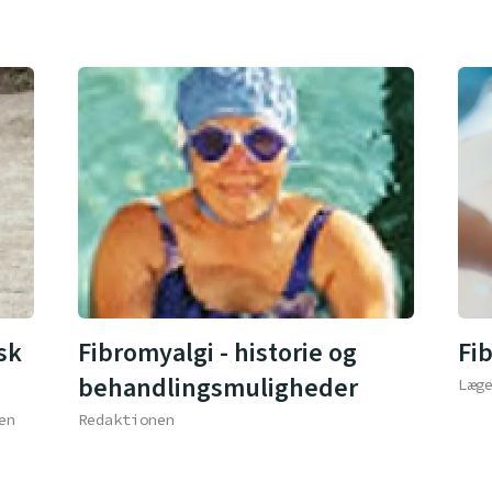
sk
Fibromyalgi - historie og
Fi
behandlingsmuligheder
Læg
en
Redaktionen