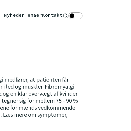
Nyheder
Temaer
Kontakt
Søg
Theme toggle
 medfører, at patienten får
 i led og muskler. Fibromyalgi
dog en klar overvægt af kvinder
egner sig for mellem 75 - 90 %
allene for mænds vedkommende
 %. Læs mere om symptomer,