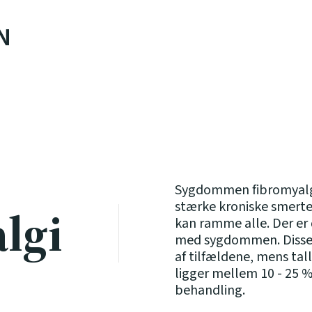
N
Sygdommen fibromyalgi
stærke kroniske smerter
lgi
kan ramme alle. Der er 
med sygdommen. Disse t
af tilfældene, mens t
ligger mellem 10 - 25
behandling.