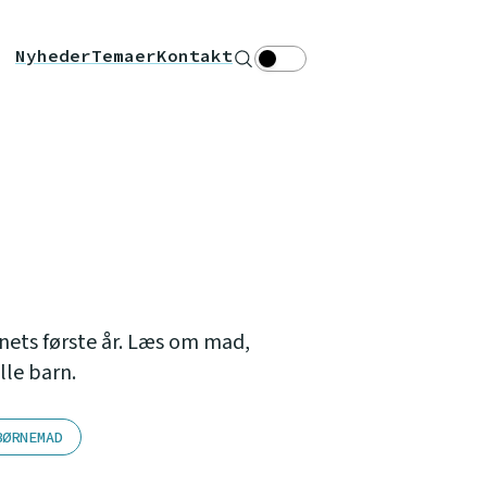
Nyheder
Temaer
Kontakt
Søg
Theme toggle
rnets første år. Læs om mad,
lle barn.
BØRNEMAD