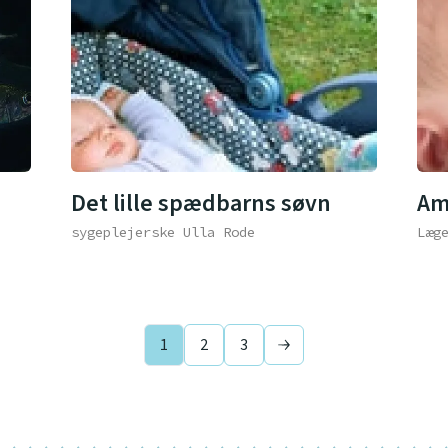
Det lille spædbarns søvn
Am
sygeplejerske Ulla Rode
Læg
1
2
3
Next page