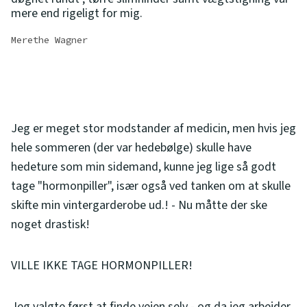
mere end rigeligt for mig.
Merethe Wagner
Jeg er meget stor modstander af medicin, men hvis jeg
hele sommeren (der var hedebølge) skulle have
hedeture som min sidemand, kunne jeg lige så godt
tage "hormonpiller", især også ved tanken om at skulle
skifte min vintergarderobe ud.! - Nu måtte der ske
noget drastisk!
VILLE IKKE TAGE HORMONPILLER!
Jeg valgte først at finde vejen selv - og da jeg arbejder