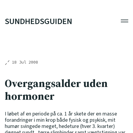
SUNDHEDSGUIDEN
Men
18 Jul 2008
Overgangsalder uden
hormoner
I løbet af en periode på ca. 1 år skete der en masse
forandringer i min krop både fysisk og psykisk, mit
humør svingede meget, hedeture (hver 3. kvarter)
døgnet rundt , tørre slimhinder samt vægtstigning var