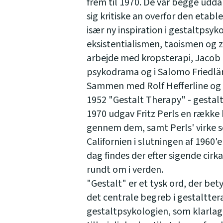
frem til 1970. De var begge udd
sig kritiske an overfor den etabl
især ny inspiration i gestaltps
eksistentialismen, taoismen og 
arbejde med kropsterapi, Jacob
psykodrama og i Salomo Friedländ
Sammen med Rolf Hefferline og 
1952 "Gestalt Therapy" - gestalt
1970 udgav Fritz Perls en række 
gennem dem, samt Perls' virke s
Californien i slutningen af 1960'
dag findes der efter sigende cirk
rundt om i verden.
"Gestalt" er et tysk ord, der bet
det centrale begreb i gestalttera
gestaltpsykologien, som klarla