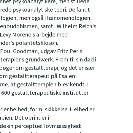
annet psykoanalytikere, men stillede
erede psykoanalytiske teori. De fandt
ykologien, men også i fænomenologien,
zenbuddhismen, samt i Wilhelm Reich's
 Levy Moreno's arbejde med
er's polaritetsfilosofi.
Poul Goodman, udgav Fritz Perls i
terapiens grundværk. Frem til sin død i
bøger om gestaltterapi, og det er især
om gestaltterapeut på Esalen i
erne, at gestaltterapien blev kendt. I
a 600 gestaltterapeutiske institutter
yder helhed, form, skikkelse. Helhed er
pien. Det oprinder i
gde en perceptuel lovmæssighed: