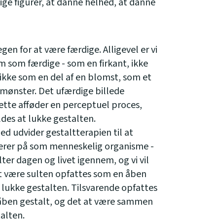
ige figurer, at danne helhed, at danne
egen for at være færdige. Alligevel er vi
em som færdige - som en firkant, ikke
 ikke som en del af en blomst, som et
t mønster. Det ufærdige billede
ette afføder en perceptuel proces,
ldes at lukke gestalten.
 udvider gestaltterapien til at
gerer på som menneskelig organisme -
ter dagen og livet igennem, og vi vil
t være sulten opfattes som en åben
t lukke gestalten. Tilsvarende opfattes
n åben gestalt, og det at være sammen
alten.