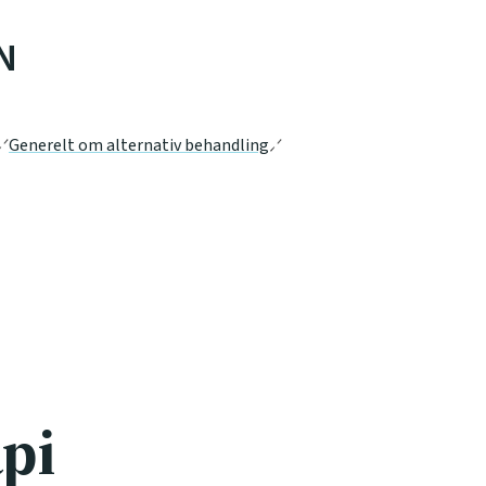
N
Generelt om alternativ behandling
api