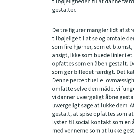
tilbøjeligheden til at danne færd
gestalter.
De tre figurer mangler lidt af str
tilbøjelige til at se og omtale d
som fire hjørner, som et blomst,
ansigt, ikke som buede linier i e
opfattes som en åben gestalt. D
som gør billedet færdigt. Det ka
Denne perceptuelle lovmæssighed
omfatte selve den måde, vi fun
vi danner uværgeligt åbne gestal
uværgeligt søge at lukke dem. A
gestalt, at spise opfattes som a
lysten til social kontakt som e
med vennerne som at lukke gest