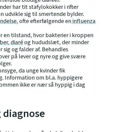
rtefulde blodige diaréer.
er har tit stafylokokker i rifter
 udvikle sig til smertende bylder.
ndelse
, ofte efterfølgende en
influenza
 en tilstand, hvor bakterier i kroppen
ber
,
diaré
og hududslæt, der minder
 sig og falder af. Behandles
over på lever og nyre og give svære
lger.
syge, da unge kvinder fik
 Information om bl.a. hyppigere
dommen ikke er nær så hyppig i dag
g diagnose