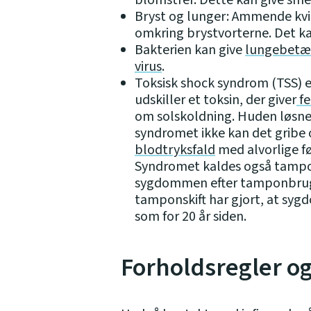
blomstrer. Dette kan give sme
Bryst og lunger: Ammende kvind
omkring brystvorterne. Det kan
Bakterien kan give
lungebetæ
virus
.
Toksisk shock syndrom (TSS) er
udskiller et toksin, der giver
fe
om solskoldning. Huden løsner
syndromet ikke kan det gribe 
blodtryksfald
med alvorlige fø
Syndromet kaldes også tampon
sygdommen efter tamponbrug.
tamponskift har gjort, at syg
som for 20 år siden.
Forholdsregler o