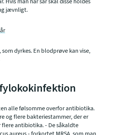
. Hvis man har sår skal disse holdes
ng jævnligt.
år
r, som dyrkes. En blodprøve kan vise,
.
fylokokinfektion
en alle følsomme overfor antibiotika.
ere og flere bakteriestammer, der er
 flere antibiotika. - De såkaldte
ccus aureus - forkortet MRSA, som man