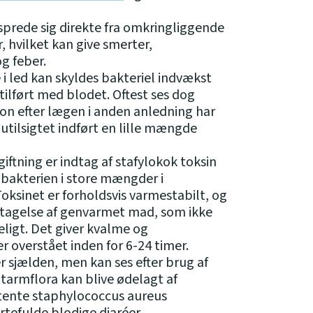
sprede sig direkte fra omkringliggende
r, hvilket kan give smerter,
g feber.
 i led kan skyldes bakteriel indvækst
 tilført med blodet. Oftest ses dog
on efter lægen i anden anledning har
 utilsigtet indført en lille mængde
ftning er indtag af stafylokok toksin
f bakterien i store mængder i
oksinet er forholdsvis varmestabilt, og
ndtagelse af genvarmet mad, som ikke
ligt. Det giver kvalme og
r overstået inden for 6-24 timer.
r sjælden, men kan ses efter brug af
tarmflora kan blive ødelagt af
stente staphylococcus aureus