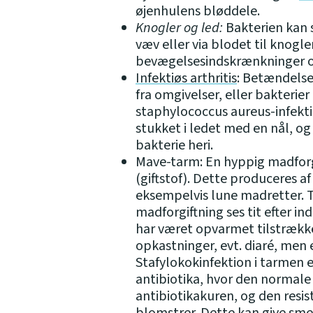
øjenhulens bløddele.
Knogler og led:
Bakterien kan 
væv eller via blodet til knogle
bevægelsesindskrænkninger o
Infektiøs arthritis
: Betændelse
fra omgivelser, eller bakterier
staphylococcus aureus-infekti
stukket i ledet med en nål, og
bakterie heri.
Mave-tarm: En hyppig madforgi
(giftstof). Dette produceres a
eksempelvis lune madretter. T
madforgiftning ses tit efter i
har været opvarmet tilstrække
opkastninger, evt. diaré, men e
Stafylokokinfektion i tarmen e
antibiotika, hvor den normale 
antibiotikakuren, og den resi