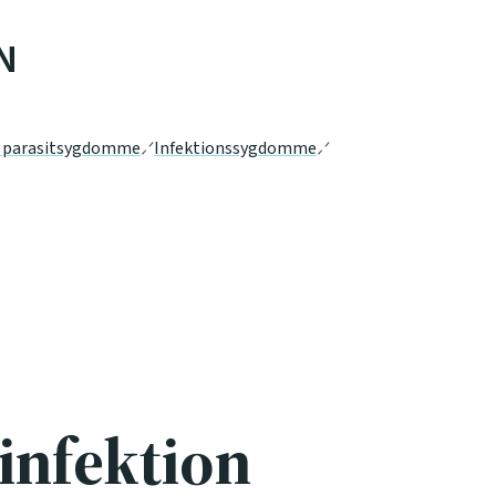
N
g parasitsygdomme
Infektionssygdomme
infektion