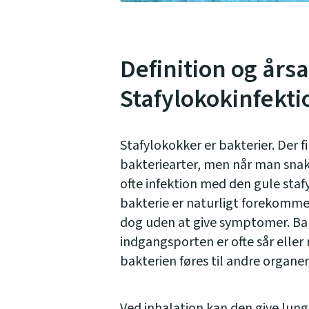
Definition og årsa
Stafylokokinfekti
Stafylokokker er bakterier. Der 
bakteriearter, men når man snak
ofte infektion med den gule sta
bakterie er naturligt forekomme
dog uden at give symptomer. Bak
indgangsporten er ofte sår eller 
bakterien føres til andre organer
Ved inhalation kan den give
lun