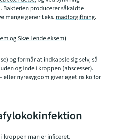
 Bakterien producerer såkaldte
ive mange gener f.eks.
madforgiftning
.
sem og Skællende eksem)
) og formår at indkapsle sig selv, så
uden og inde i kroppen (abscesser).
 eller nyresygdom giver øget risiko for
fylokokinfektion
 kroppen man er inficeret.