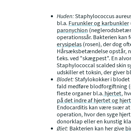
Huden:
Staphylococcus aureus 
bl.a.
Furunkler og karbunkler
paronychion
(neglerodsbetænde
operationssår. Bakterien kan 
erysipelas
(rosen), der dog oft
Hårsæksbetændelse opstår, nå
f.eks. ved "skægpest". En alvo
Staphylococcal scalded skin s
udskiller et toksin, der giver bl
Blodet:
Stafylokokker i blodet 
fald medføre blodforgiftning (
fleste organer bl.a.
hjertet
, hv
på det indre af hjertet og hje
Endocarditis kan være svær a
operation, hvor den syge hjer
donorklap eller en kunstig kla
Øjet:
Bakterien kan her give
bi