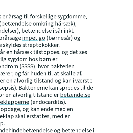
er årsag til forskellige sygdomme,
(betændelse omkring hårsæk),
lser), betændelse i sår inkl.
forårsage
impetigo
(børnesår) og
e skyldes streptokokker.
r en hårsæk tilstoppes, og det ses
rlig sygdom hos børn er
yndrom (SSSS), hvor bakterien
ærer, og får huden til at skalle af.
er en alvorlig tilstand og kan i værste
sepsis). Bakterierne kan spredes til de
or en alvorlig tilstand er
betændelse
rteklapperne
(endocarditis).
t opdage, og kan ende med en
teklap skal erstattes, med en
p.
ndehindebetændelse
og betændelse i