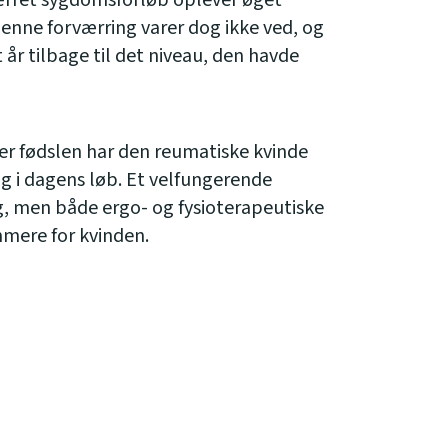
ærret sygdomsforløb oplever øget
nne forværring varer dog ikke ved, og
t år tilbage til det niveau, den havde
er fødslen har den reumatiske kvinde
ng i dagens løb. Et velfungerende
g, men både ergo- og fysioterapeutiske
mere for kvinden.