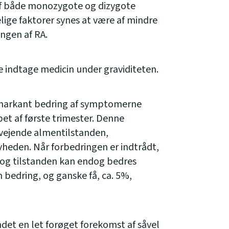
 af både monozygote og dizygote
velige faktorer synes at være af mindre
ingen af RA.
 indtage medicin under graviditeten.
 markant bedring af symptomerne
øbet af første trimester. Denne
ejende almentilstanden,
heden. Når forbedringen er indtrådt,
 og tilstanden kan endog bedres
n bedring, og ganske få, ca. 5%,
ndet en let forøget forekomst af såvel