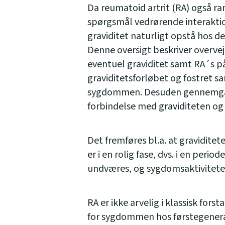
Da reumatoid artrit (RA) også ram
spørgsmål vedrørende interak
graviditet naturligt opstå hos de 
Denne oversigt beskriver overvej
eventuel graviditet samt RA´s påv
graviditetsforløbet og fostret s
sygdommen. Desuden gennemgås
forbindelse med graviditeten og
Det fremføres bl.a. at gravidi
er i en rolig fase, dvs. i en peri
undværes, og sygdomsaktiviteten
RA er ikke arvelig i klassisk fors
for sygdommen hos førstegenerat