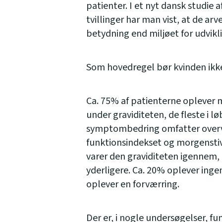
patienter. I et nyt dansk studie
tvillinger har man vist, at de ar
betydning end miljøet for udvikl
Som hovedregel bør kvinden ikke
Ca. 75% af patienterne oplever
under graviditeten, de fleste i l
symptombedring omfatter overv
funktionsindekset og morgenstiv
varer den graviditeten igennem,
yderligere. Ca. 20% oplever inge
oplever en forværring.
Der er, i nogle undersøgelser, fu