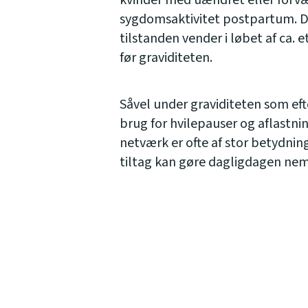
kvinder med uændret eller forv
sygdomsaktivitet postpartum. De
tilstanden vender i løbet af ca. e
før graviditeten.
Såvel under graviditeten som eft
brug for hvilepauser og aflastni
netværk er ofte af stor betydnin
tiltag kan gøre dagligdagen nem