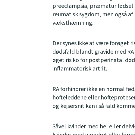
preeclampsia, præmatur fødsel o
reumatisk sygdom, men også af l
væksthæmning.
Der synes ikke at være forøget ris
dødsfald blandt gravide med RA i 
øget risiko for postperinatal dø
inflammatorisk artrit.
RA forhindrer ikke en normal fø
hofteleddene eller hofteproteser
og kejsersnit kan i så fald komme
Såvel kvinder med hel eller delv